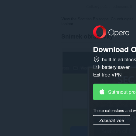
Celkový počet hodnocení:
0
View the Scottish Episcopal Church digital
toolbar.
Snímek obrazovky
Download O
built-in ad bloc
battery saver
free VPN
Stáhnout pro
These extensions and wa
Zobrazit vše