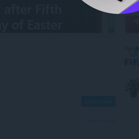
Log in to post
View forum thread