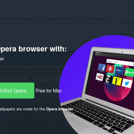
 calendar and lectionary in a popup window on your web browser's
O roz
Stahová
Kategor
Verze
1
pera browser with:
Velikost
Last up
Licence
ker
Zásady 
Rela
hlížeč Opera
Free for Mac
llpapers are made for the
Opera browser
.