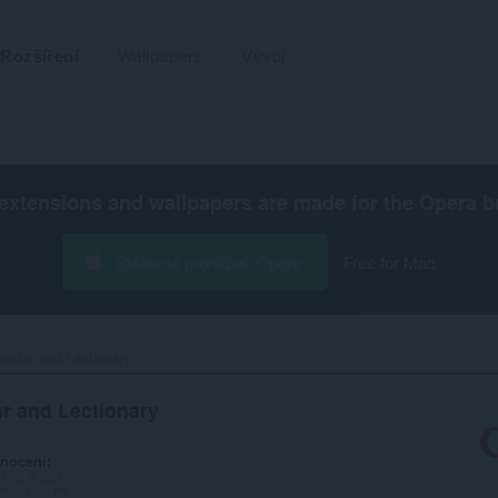
Rozšíření
Wallpapers
Vývoj
extensions and wallpapers are made for the
Opera b
Stáhnout prohlížeč Opera
Free for Mac
endar and Lectionary‎
ar and Lectionary
nocení