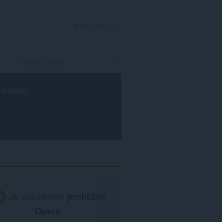
PŘIHLÁSIT SE
rowser
.
Je vyžadován
prohlížeč
Opera
.