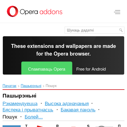
Перайсьці
да
асноўнага
зьместу
These extensions and wallpapers are made
for the
Opera browser
.
Спампаваць Opera
Free for Android
Пачатак
Пашырэньні
Пошук
Пашырэньні
Рэкамендуецца
Высока адзначаныя
Бяспека і прыватнасць
Бакавая панэль
Сартаванне
Пошук
Болей...
і
TinEye Reverse Image Search
RoSearcher
Search by Image
Поиск по картинке