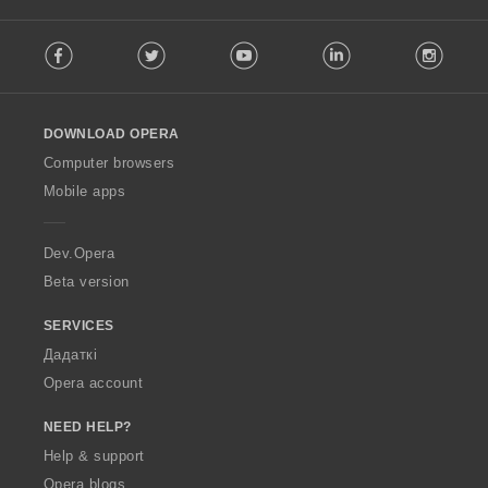
F
Facebook
Twitter
Youtube
LinkedIn
Instag
o
l
l
o
DOWNLOAD OPERA
w
O
Computer browsers
p
Mobile apps
e
r
a
Dev.Opera
Beta version
SERVICES
Дадаткі
Opera account
NEED HELP?
Help & support
Opera blogs