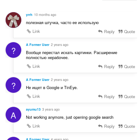
yrrh
10 months ago
полезная штучка, часто ее использую
Link
Reply
Quote
A Former User
2 years ago
?
Вообще перестал искать картинки. Расширение
полностью нерабочее.
Link
Reply
Quote
A Former User
2 years ago
?
Не ищет в Google и TinEye.
Link
Reply
Quote
ayumu13
3 years ago
A
Not working anymore, just opening google search
Link
Reply
Quote
A Former User
4 years ago