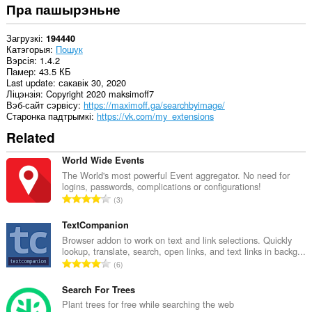
Пра пашырэньне
Загрузкі
194440
Катэгорыя
Пошук
Вэрсія
1.4.2
Памер
43.5 КБ
Last update
сакавік 30, 2020
Ліцэнзія
Copyright 2020 maksimoff7
Вэб-сайт сэрвісу
https://maximoff.ga/searchbyimage/
Старонка падтрымкі
https://vk.com/my_extensions
Related
World Wide Events
The World's most powerful Event aggregator. No need for
logins, passwords, complications or configurations!
А
3
д
з
TextCompanion
н
Browser addon to work on text and link selections. Quickly
lookup, translate, search, open links, and text links in backg...
а
А
6
к
д
а
з
Search For Trees
ў
н
Plant trees for free while searching the web
: