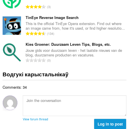
а
А
3
к
д
а
з
TinEye Reverse Image Search
ў
н
This is the official TinEye Opera extension. Find out where
:
an image came from, how it's used, or find higher resolutio...
а
А
134
к
д
а
з
Kies Groener: Duurzaam Leven Tips, Blogs, etc.
ў
н
Jouw gids voor duurzaam leven - het laatste nieuws van de
:
blog, duurzamere producten en vacatures.
а
А
0
к
д
а
з
Водгукі карыстальнікаў
ў
н
:
а
Comments: 34
к
а
ў
:
View forum thread
Log in to post