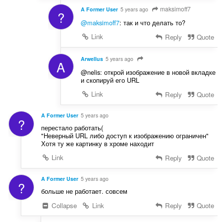
maksimoff7
A Former User
5 years ago
?
@maksimoff7
: так и что делать то?
Link
Reply
Quote
Arwellus
5 years ago
A
@nelis: открой изображение в новой вкладке
и скопируй его URL
Link
Reply
Quote
A Former User
5 years ago
?
перестало работать(
"Неверный URL либо доступ к изображению ограничен"
Хотя ту же картинку в хроме находит
Link
Reply
Quote
A Former User
5 years ago
?
больше не работает. совсем
Collapse
Link
Reply
Quote