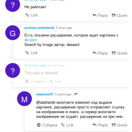
?
Не работает
Link
Reply
Quote
goshka-volshebnik
5 years ago
G
Есть похожее расширение, которое ищет картинки с
vk.com
:
Search by Image автор: dessant
Link
Reply
Quote
A Former User
5 years ago
?
This post is deleted!
Collapse
Link
maksimoff7
5 years ago
M
@sashaloki вконтакте изменил код выдачи
картинок, расширение просто отправляет ссылку
на изображение в поиск. а сервер вконтакте
изображение не отдаёт. расширение ни при чем.
Collapse
Link
Reply
Quote