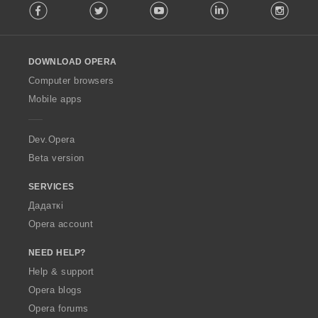
Facebook
Twitter
Youtube
LinkedIn
Instag
o
l
l
o
DOWNLOAD OPERA
w
O
Computer browsers
p
Mobile apps
e
r
a
Dev.Opera
Beta version
SERVICES
Дадаткі
Opera account
NEED HELP?
Help & support
Opera blogs
Opera forums