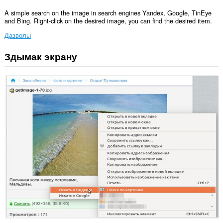
A simple search on the image in search engines Yandex, Google, TinEye
and Bing. Right-click on the desired image, you can find the desired item.
Дазволы
Здымак экрану
Гэта
пашырэнне
можа
мець
доступ
да
вашых
вакенцаў
і
прагляду.