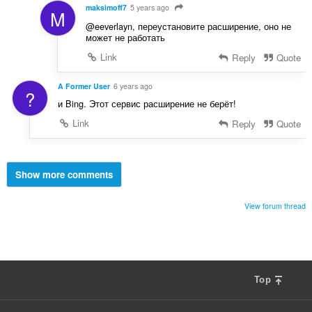
maksimoff7
5 years ago
M
@eeverlayn, переустановите расширение, оно не
может не работать
Link
Reply
Quote
A Former User
6 years ago
?
и Bing. Этот сервис расширение не берёт!
Link
Reply
Quote
Show more comments
View forum thread
Top
F