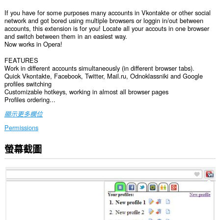
If you have for some purposes many accounts in Vkontakte or other social
network and got bored using multiple browsers or loggin in/out between
accounts, this extension is for you! Locate all your accouts in one browser
and switch between them in an easiest way.
Now works in Opera!
FEATURES
Work in different accounts simultaneously (in different browser tabs).
Quick Vkontakte, Facebook, Twitter, Mail.ru, Odnoklassniki and Google
profiles switching
Customizable hotkeys, working in almost all browser pages
Profiles ordering...
顯示更多欄位
Permissions
螢幕截圖
這
個
延
伸
套
件
能
存
取
你