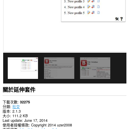
所
有
網
站
的
資
料。
這
個
延
伸
套
件
能
存
取
你
部
關於延伸套件
分
網
站
下載次數
32275
的
分類
社交
資
版本
2.1.3
料。
大小
111.2 KB
Last update
June 17, 2014
這
使用者授權條款
Copyright 2014 uzer2008
個