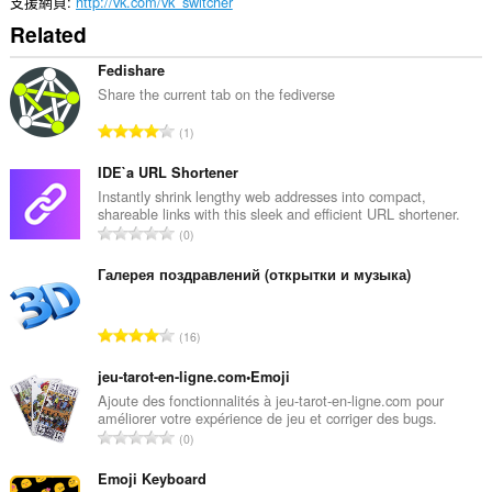
支援網頁
http://vk.com/vk_switcher
延
Related
伸
套
件
Fedishare
能
Share the current tab on the fediverse
存
取
評
1
你
分
的
的
IDE`a URL Shortener
頁
籤
總
Instantly shrink lengthy web addresses into compact,
與
shareable links with this sleek and efficient URL shortener.
次
瀏
評
0
數
覽
分
:
活
的
Галерея поздравлений (открытки и музыка)
動。
總
次
評
16
數
分
:
的
jeu-tarot-en-ligne.com•Emoji
總
Ajoute des fonctionnalités à jeu-tarot-en-ligne.com pour
améliorer votre expérience de jeu et corriger des bugs.
次
評
0
數
分
:
的
Emoji Keyboard