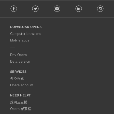
F
Facebook
Twitter
Youtube
LinkedIn
Instag
o
l
l
o
DOWNLOAD OPERA
w
O
Computer browsers
p
Mobile apps
e
r
a
Dev.Opera
Beta version
SERVICES
外掛程式
Opera account
NEED HELP?
說明及支援
Opera 部落格