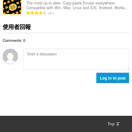
總
The most up to date. Copy-paste Emojis everywhere.
Compatible with Win, Mac, Linux and iOS, Android. Works...
次
評
47
數
分
:
的
使用者回報
總
次
Comments: 0
數
:
Log in to post
Top