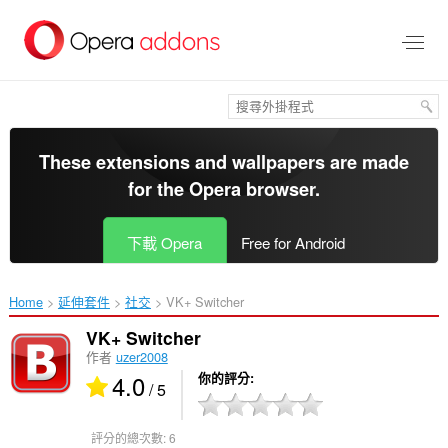
跳
到
主
要
內
容
區
These extensions and wallpapers are made
for the
Opera browser
.
下載 Opera
Free for Android
Home
延伸套件
社交
VK+ Switcher‎
VK+ Switcher
作者
uzer2008
4.0
你的評分
/ 5
評分的總次數:
6