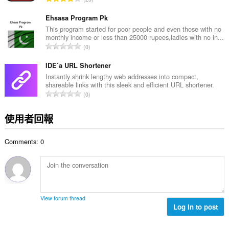
數
分
:
的
Ehsasa Program Pk
總
This program started for poor people and even those with no
monthly income or less than 25000 rupees,ladies with no in...
次
評
0
數
分
:
的
IDE`a URL Shortener
總
Instantly shrink lengthy web addresses into compact,
shareable links with this sleek and efficient URL shortener.
次
評
0
數
分
:
的
使用者回報
總
次
Comments: 0
數
:
View forum thread
Log in to post