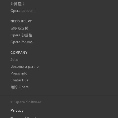
外掛程式
Opera account
NEED HELP?
說明及支援
Opera 部落格
Opera forums
COMPANY
Jobs
Become a partner
Press info
Contact us
關於 Opera
© Opera Software
Privacy