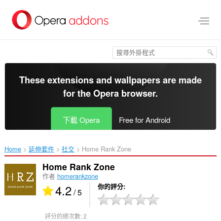
跳
到
主
要
內
容
區
These extensions and wallpapers are made
for the
Opera browser
.
下載 Opera
Free for Android
Home
延伸套件
社交
Home Rank Zone‎
Home Rank Zone
作者
homerankzone
4.2
你的評分
/ 5
評分的總次數:
2