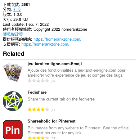
下載次數
2681
分類
社交
版本
1.0.0
大小
29.8 KB
Last update
Feb. 7, 2022
使用者授權條款
Copyright 2022 homerankzone
隱私權政策
提供服務的網站
https://homerankzone.com/
支援網頁
https://homerankzone.com/
Related
jeu-tarot-en-ligne.com•Emoji
Ajoute des fonctionnalités à jeu-tarot-en-ligne.com pour
améliorer votre expérience de jeu et corriger des bugs.
評
0
分
的
Fedishare
總
Share the current tab on the fediverse
次
評
1
數
分
:
的
Shareaholic for Pinterest
總
Pin images from any website to Pinterest. See the official
Pinterest pin count for any link.
次
評
23