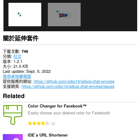
關於延伸套件
下載次數
746
分類
社交
版本
1.2.1
大小
21.5 KB
Last update
Sept. 5, 2022
使用者授權條款
提供服務的網站
https://github.com/xoko14/gdocs-chat-emotes
支援網頁
https://github.com/xoko14/gdocs-chat-emotes/issues
Related
Color Changer for Facebook™
Easily choose your desired color for Facebook!
評
3
分
的
IDE`a URL Shortener