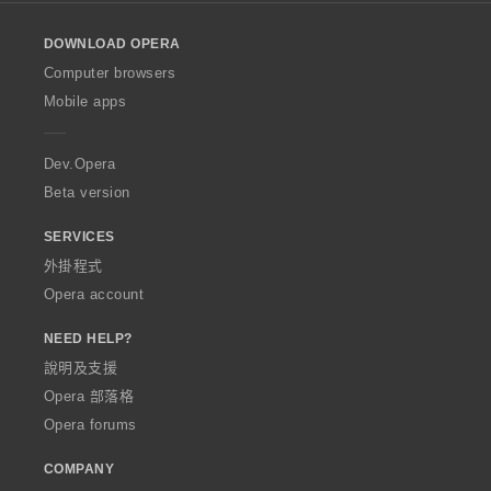
l
o
DOWNLOAD OPERA
w
O
Computer browsers
p
Mobile apps
e
r
a
Dev.Opera
Beta version
SERVICES
外掛程式
Opera account
NEED HELP?
說明及支援
Opera 部落格
Opera forums
COMPANY