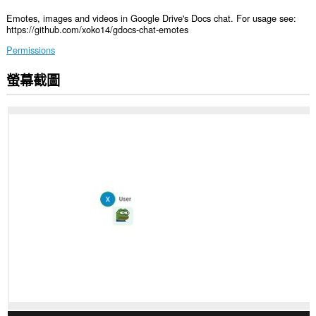
Emotes, images and videos in Google Drive's Docs chat. For usage see:
https://github.com/xoko14/gdocs-chat-emotes
Permissions
螢幕截圖
這
個
延
伸
套
件
能
存
取
你
部
分
網
站
的
資
料。