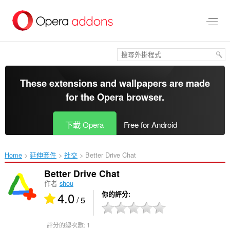
跳
到
主
要
內
容
區
These extensions and wallpapers are made
for the
Opera browser
.
下載 Opera
Free for Android
Home
延伸套件
社交
Better Drive Chat‎
Better Drive Chat
作者
shou
4.0
你的評分
/ 5
評分的總次數:
1