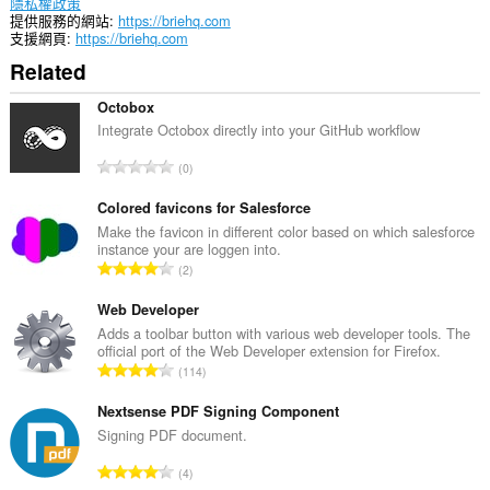
隱私權政策
提供服務的網站
https://briehq.com
支援網頁
https://briehq.com
Related
Octobox
Integrate Octobox directly into your GitHub workflow
評
0
分
的
Colored favicons for Salesforce
總
Make the favicon in different color based on which salesforce
instance your are loggen into.
次
評
2
數
分
:
的
Web Developer
總
Adds a toolbar button with various web developer tools. The
official port of the Web Developer extension for Firefox.
次
評
114
數
分
:
的
Nextsense PDF Signing Component
總
Signing PDF document.
次
評
4
數