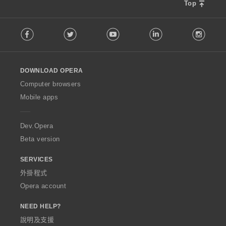
Top
F
Facebook
Twitter
Youtube
LinkedIn
Instag
o
l
l
o
DOWNLOAD OPERA
w
O
Computer browsers
p
Mobile apps
e
r
a
Dev.Opera
Beta version
SERVICES
外掛程式
Opera account
NEED HELP?
說明及支援