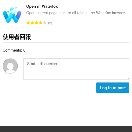
分
:
的
Open in Waterfox
總
Open current page, link, or all tabs in the Waterfox browser.
次
評
2
數
分
:
的
使用者回報
總
次
Comments: 0
數
:
Log in to post