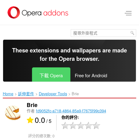
跳
到
主
要
內
容
區
These extensions and wallpapers are made
for the
Opera browser
.
下載 Opera
Free for Android
Home
延伸套件
Developer Tools
Brie‎
Brie
作者
fd9052fc-a718-4864-85a9-f7675f99c394
0.0
你的評分
/ 5
評分的總次數:
0