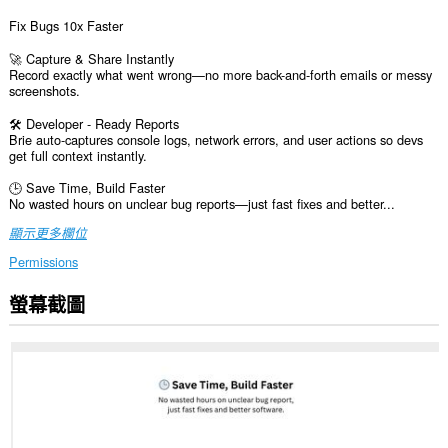
Fix Bugs 10x Faster
🚀 Capture & Share Instantly
Record exactly what went wrong—no more back-and-forth emails or messy
screenshots.
🛠️ Developer - Ready Reports
Brie auto-captures console logs, network errors, and user actions so devs
get full context instantly.
🕒 Save Time, Build Faster
No wasted hours on unclear bug reports—just fast fixes and better...
顯示更多欄位
Permissions
螢幕截圖
這
個
延
伸
套
件
能
存
取