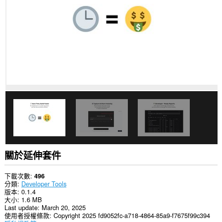
你
所
有
網
站
的
資
料。
這
個
延
伸
套
件
能
存
取
你
的
關於延伸套件
頁
籤
與
下載次數
496
瀏
分類
Developer Tools
覽
版本
0.1.4
活
大小
1.6 MB
動。
Last update
March 20, 2025
使用者授權條款
Copyright 2025 fd9052fc-a718-4864-85a9-f7675f99c394