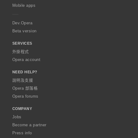
p
Mobile apps
e
r
a
Dev.Opera
Beta version
SERVICES
外掛程式
Opera account
NEED HELP?
說明及支援
Opera 部落格
Opera forums
COMPANY
Jobs
Become a partner
Press info