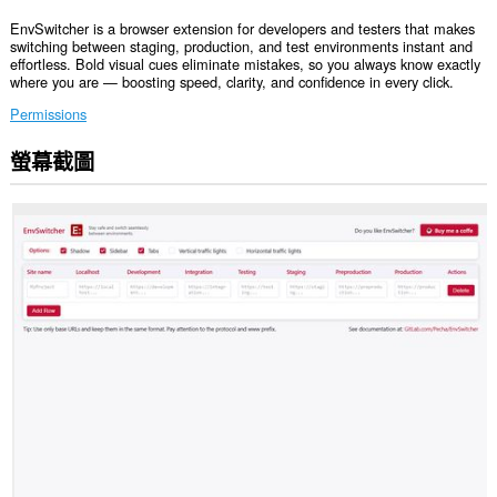
EnvSwitcher is a browser extension for developers and testers that makes
switching between staging, production, and test environments instant and
effortless. Bold visual cues eliminate mistakes, so you always know exactly
where you are — boosting speed, clarity, and confidence in every click.
Permissions
螢幕截圖
這
個
延
伸
套
件
能
存
取
你
所
有
網
站
的
資
料。
這