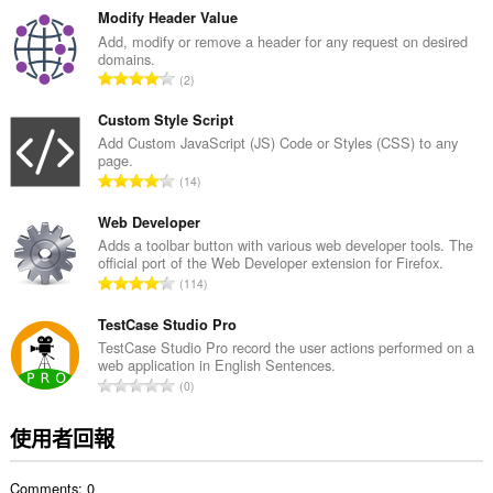
的
Modify Header Value
總
Add, modify or remove a header for any request on desired
domains.
次
評
2
數
分
:
的
Custom Style Script
總
Add Custom JavaScript (JS) Code or Styles (CSS) to any
page.
次
評
14
數
分
:
的
Web Developer
總
Adds a toolbar button with various web developer tools. The
official port of the Web Developer extension for Firefox.
次
評
114
數
分
:
的
TestCase Studio Pro
總
TestCase Studio Pro record the user actions performed on a
web application in English Sentences.
次
評
0
數
分
:
的
使用者回報
總
次
Comments: 0