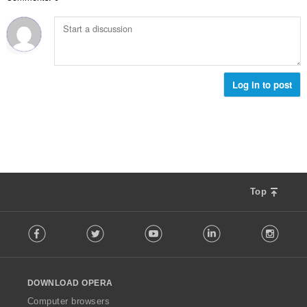
數
:
Log in to post
Top
F
Facebook
Twitter
Youtube
LinkedIn
Instag
o
l
l
o
DOWNLOAD OPERA
w
O
Computer browsers