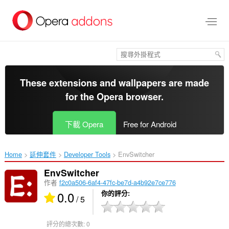
跳
到
主
要
內
容
區
These extensions and wallpapers are made
for the
Opera browser
.
下載 Opera
Free for Android
Home
延伸套件
Developer Tools
EnvSwitcher‎
EnvSwitcher
作者
f2c0a506-6af4-47fc-be7d-a4b92e7ce776
0.0
你的評分
/ 5
評分的總次數:
0