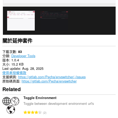
個
延
伸
套
件
能
存
取
你
的
關於延伸套件
頁
籤
與
下載次數
83
瀏
分類
Developer Tools
覽
版本
1.0.4
活
大小
15.2 KB
動。
Last update
Aug. 28, 2025
使用者授權條款
支援網頁
https://gitlab.com/Pecha/envswitcher/-/issues
原始碼頁面
https://gitlab.com/Pecha/envswitcher
Related
Toggle Environment
Toggle between development environment url's
評
2
分