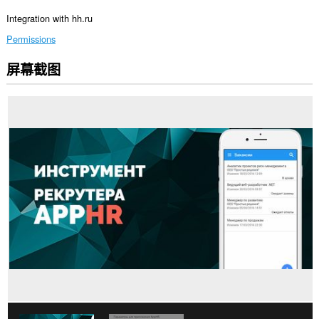
Integration with hh.ru
Permissions
屏幕截图
此
扩
展
可
访
问
您
在
某
些
网
站
上
的
数
据。
此
扩
展
可
访