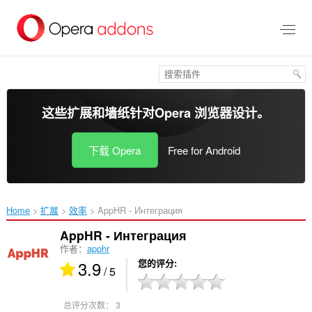
跳
到
主
要
内
容
这些扩展和墙纸针对
Opera 浏览器
设计。
下载 Opera
Free for Android
Home
扩展
效率
AppHR - Интеграция‎
AppHR - Интеграция
作者：
apphr
3.9
您的评分
/ 5
总评分次数：
3