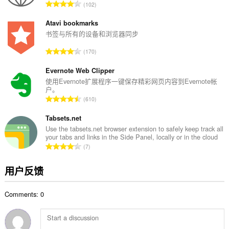
总
102
：
评
分
Atavi bookmarks
次
书签与所有的设备和浏览器同步
数
总
170
：
评
分
Evernote Web Clipper
次
使用Evernote扩展程序一键保存精彩网页内容到Evernote帐
户。
数
总
610
：
评
分
Tabsets.net
次
Use the tabsets.net browser extension to safely keep track all
your tabs and links in the Side Panel, locally or in the cloud
数
总
7
：
评
分
用户反馈
次
数
Comments: 0
：