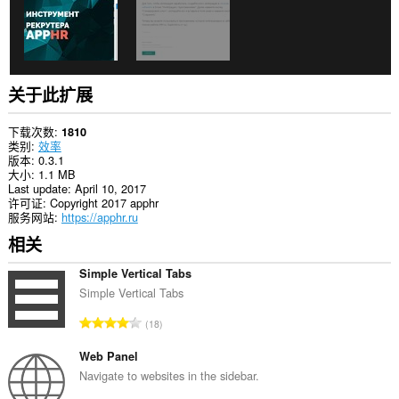
问
您
的
标
签
和
浏
关于此扩展
览
活
动。
下载次数
1810
类别
效率
版本
0.3.1
大小
1.1 MB
Last update
April 10, 2017
许可证
Copyright 2017 apphr
服务网站
https://apphr.ru
相关
Simple Vertical Tabs
Simple Vertical Tabs
总
18
评
分
Web Panel
次
Navigate to websites in the sidebar.
数