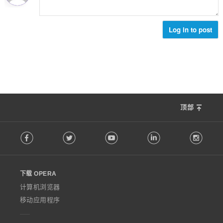
Log in to post
顶部
F
Facebook
Twitter
Youtube
LinkedIn
Instag
o
l
l
o
下载 OPERA
w
O
计算机浏览器
p
移动应用程序
e
r