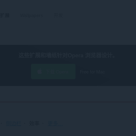
扩展
Wallpapers
开发
这些扩展和墙纸针对
Opera 浏览器
设计。
下载 Opera
Free for Mac
排
侧边栏
效率
更多…
序