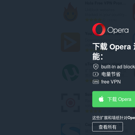
Hola Free VPN Proxy Unblocker
Unblock websites
blocked in your country...
总
1974
评
分
YouTube Downloader (UDL Helper)
次
Download music and
数
下载 Oper
videos from YouTube, I...
：
总
883
能：
评
分
uTorrent easy client
built-in ad bloc
次
扩展添加uTorrent的网页
数
电量节省
图形用户界面在网页浏...
：
总
free VPN
106
评
分
Screen Recorder
次
下载 Opera
Record your computer's
数
screen with just one cli...
：
总
34
评
这些扩展和墙纸针对
Op
分
Capture Webpage Screenshot - FireShot
查看所有
次
捕捉网页截图，编辑并将
数