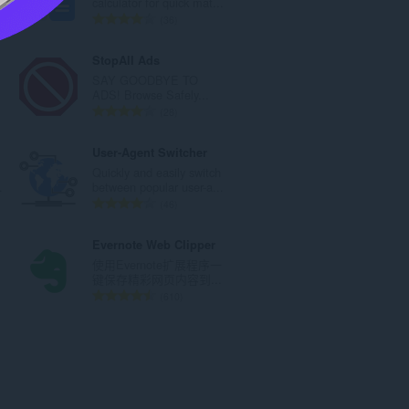
..
calculator for quick mat...
：
总
36
评
分
StopAll Ads
次
SAY GOODBYE TO
数
ADS! Browse Safely...
：
总
28
评
分
User-Agent Switcher
次
Quickly and easily switch
数
.
between popular user-a...
：
总
46
评
分
Evernote Web Clipper
次
使用Evernote扩展程序一
数
.
键保存精彩网页内容到...
：
总
610
评
分
次
数
：