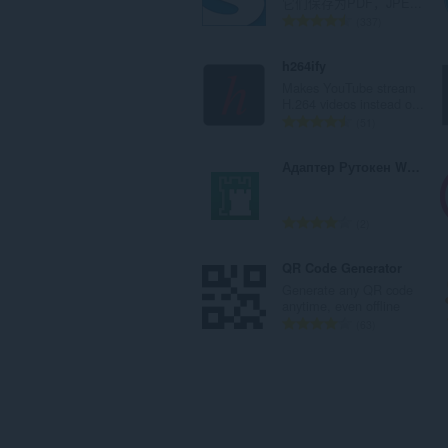
它们保存为PDF，JPE...
：
总
337
评
分
h264ify
次
Makes YouTube stream
数
H.264 videos instead o...
：
总
51
评
分
Адаптер Рутокен Web Плагин
次
数
：
总
2
评
分
QR Code Generator
次
Generate any QR code
数
anytime, even offline
：
总
63
评
分
次
数
：