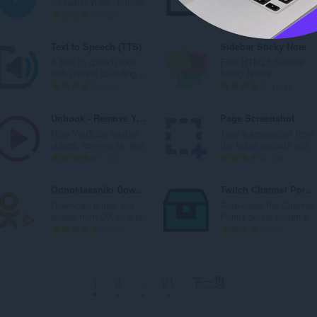
for netflix video, primev...
which can be used to w.
：
：
总
总
39
76
评
评
分
分
Text to Speech (TTS)
Sidebar Sticky Note
次
次
A text to speech tool
Free HTML5 Sidebar
数
数
with natural sounding v...
Sticky Notes
：
：
总
总
89
154
评
评
分
分
Unhook - Remove YouTube Recommended Videos
Page Screenshot
次
次
Hide YouTube related
Take a screenshot from
数
数
videos, comments, sho...
the entire website with..
：
：
总
总
74
50
评
评
分
分
Odnoklassniki Downloader (IDL Helper)
Twitch Channel Points Bonus Collector
次
次
Download music and
Auto-clicks the Channel
数
数
videos from OK.ru and...
Points bonus button w..
：
：
总
总
204
81
评
评
分
分
次
次
1
2
...
21
下一页
数
数
：
：