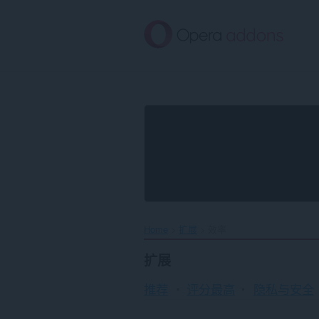
跳
到
主
要
内
容
Home
扩展
效率
扩展
推荐
评分最高
隐私与安全