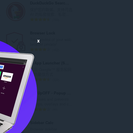
DuckDuckGo Search & Tracker Protection
保护您的数据。支持可选
.
AI 的私密搜索、私密...
总
780
评
分
Browser Lock
次
Take control of your web
x
数
.
browser privacy!
：
总
162
评
分
G App Launcher (Shortcuts for Google™)
次
访问 Google™ 服务和网
数
.
站的最佳方式
：
总
330
评
分
PopUpOFF - Popup and overlay blocker
次
Removes and prevents
数
.
popups, overlays and c...
：
总
40
评
分
Sidebar Calc
次
Browser sidebar
数