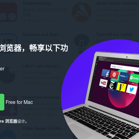
Tampermonkey
Avast Online Security
和
使用用户脚本自由地改变
Avast Browser Security
网络
and Web Reputation P..
分
总
总
1108
1280
类
评
评
分
分
Grammar and Spell Checker - LanguageTool
Turn Off the Lights
次
次
Instantly Enhance Your
观看视频时自动调暗页
数
数
a 浏览器，畅享以下功
Texts with LanguageTo...
面，让您仿佛置身于电..
：
：
总
总
1378
933
评
评
分
分
I don't care about cookies
Picture in Picture
ker
次
次
Get rid of cookie
Enables Picture in
数
数
warnings from almost...
Picture mode on Youtu..
：
：
总
总
109
29
评
评
分
分
Instagram Downloader (IDL Helper)
AdBlocker for YouTube™ Video
次
次
Free for Mac
Download music and
removes all sorts of
数
数
videos from Instagram...
advertisement and ban..
：
：
总
总
383
60
评
评
era 浏览器
设计。
分
分
Video Speed Controller
Note Sidebar
次
次
Video Speed Controller
Simple note sidebar
数
数