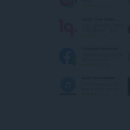
video
：
总
637
评
分
1qvid - Free Video Downloader
次
快速，輕鬆地從主流網站
数
下載在線視頻。 這是...
：
总
61
评
分
Facebook download video
次
下载并保存您最喜爱的视
数
频Facebook.com
：
总
106
评
分
Audio Downloader Prime
次
Easily download most
数
popular audio formats.
：
总
33
评
分
次
数
：