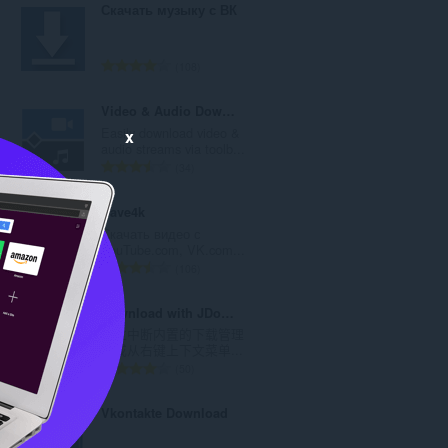
Скачать музыку с ВК
总
108
评
分
Video & Audio Downloader
次
E
Easily download video &
x
数
..
audio streams via toolb...
：
总
34
评
分
Save4k
次
Скачать видео с
数
.
YouTube.com, VK.com...
：
总
106
评
分
Download with JDownloader
次
,
通过中断内置的下载管理
数
..
器或从右键上下文菜单...
：
总
50
评
分
Vkontakte Download
次
数