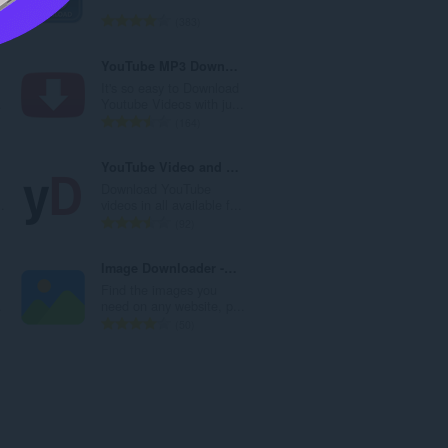
：
总
383
评
分
YouTube MP3 Downloader
次
It's so easy to Download
数
.
Youtube Videos with ju...
：
总
164
评
分
YouTube Video and Audio Downloader
次
Download YouTube
数
.
videos in all available f...
：
总
92
评
分
Image Downloader - Save photos and pictures
次
Find the images you
数
.
need on any website, p...
：
总
50
评
分
次
数
：