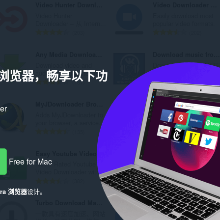
Video Hunter Downloader
Video Downloader Prime
和
Video Hunter
Easily download most
Downloader – 从 Intern...
popular video formats.
分
总
总
203
202
类
评
评
分
分
Any Media Downloader
Download music from Vkontakte (vk.com)
次
次
Download video and
Download VKONTAKT
数
数
a 浏览器，畅享以下功
audio from any sites in...
music in one click. Sho.
：
：
总
总
187
19
评
评
分
分
MyJDownloader Browser Extension
Download with Free Download Manager (FDM)
ker
次
次
Adds MyJDownloader to
when activated,
数
数
your browser, a service...
interrupts the built-in d..
：
：
总
总
135
117
评
评
分
分
Easy Youtube Video Downloader For Opera
Image Downloader
次
次
Free for Mac
No# 1 Rated Youtube
Using image downloader
数
数
Video Downloader with...
locate and download al.
：
：
总
总
382
263
评
评
era 浏览器
设计。
分
分
Turbo Download Manager
Open With IDM™ (internet download manager)
次
次
一款具有速度加速、网站
Open and download
数
数