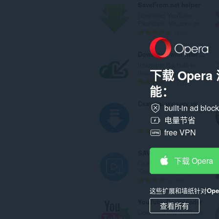
SaveFrom.net helper
Download YouTube,
Facebook, VK.com an...
总
8192
评
分
Download with Internet Download Manager (IDM)
次
Interrupts the built-in
数
下载 Oper
download manager to...
：
总
313
能：
评
分
Скачать музыку vk, mail, ololo, pesni.fm
built-in ad bloc
次
数
电量节省
：
总
free VPN
23
评
分
SAVEE - скачать видео
次
下载 Opera
Скачивайте видео с
数
YouTube, VK (и скрыт...
：
总
49
评
这些扩展和墙纸针对
Op
分
YouTube Downloader
查看所有
次
Download any YouTube
数