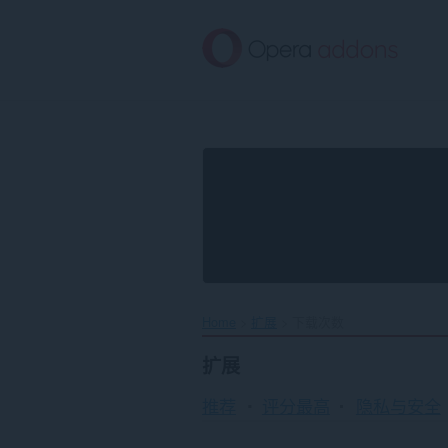
跳
到
主
要
内
容
Home
扩展
下载次数
扩展
推荐
评分最高
隐私与安全