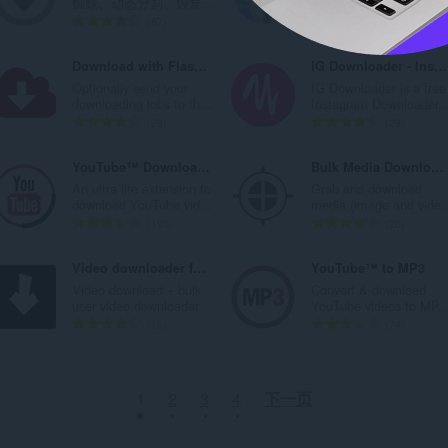
蜘蛛、动态分割、恢复...
desired links with inter...
：
：
总
总
87
119
评
评
分
分
Download with FlashGet
IG Downloader - Instagram Downloader
次
次
Optionally send your
IG Downloader is a free
数
数
downloading jobs to th...
Instagram Downloader..
：
：
总
总
29
29
评
评
分
分
YouTube™ Downloader Lite
Bulk Media Downloader
次
次
An ultra lite extension to
Grab and download
数
数
download YouTube vid...
media (image and vide..
：
：
总
总
195
28
评
评
分
分
Video downloader for TikTok | TikTokDer
YouTube™ to MP3
次
次
Video download + bulk
Convert & download
数
数
user video downloader
YouTube videos to MP..
：
：
总
总
16
74
评
评
分
分
次
次
1
2
3
4
下一页
数
数
：
：