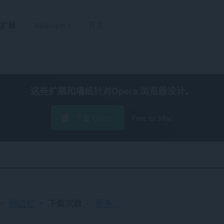
扩展
Wallpapers
开发
这些扩展和墙纸针对
Opera 浏览器
设计。
下载 Opera
Free for Mac
排
侧边栏
下载次数
更多…
序