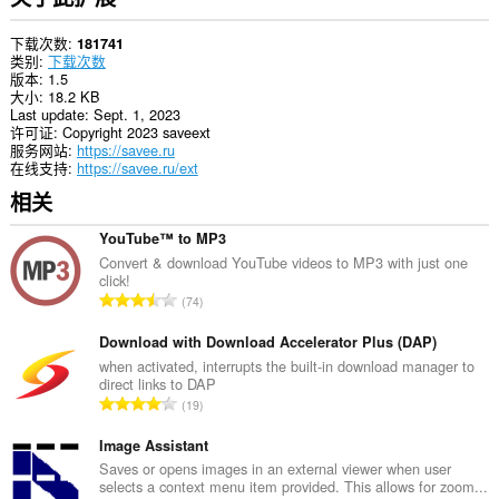
下载次数
181741
类别
下载次数
版本
1.5
大小
18.2 KB
Last update
Sept. 1, 2023
许可证
Copyright 2023 saveext
服务网站
https://savee.ru
在线支持
https://savee.ru/ext
相关
YouTube™ to MP3
Convert & download YouTube videos to MP3 with just one
click!
总
74
评
分
Download with Download Accelerator Plus (DAP)
次
when activated, interrupts the built-in download manager to
direct links to DAP
数
总
19
：
评
分
Image Assistant
次
Saves or opens images in an external viewer when user
selects a context menu item provided. This allows for zoom...
数