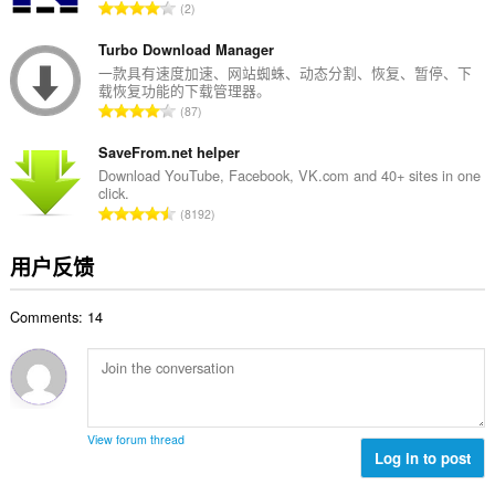
总
2
：
评
分
Turbo Download Manager
次
一款具有速度加速、网站蜘蛛、动态分割、恢复、暂停、下
载恢复功能的下载管理器。
数
总
87
：
评
分
SaveFrom.net helper
次
Download YouTube, Facebook, VK.com and 40+ sites in one
click.
数
总
8192
：
评
分
用户反馈
次
数
Comments: 14
：
View forum thread
Log in to post