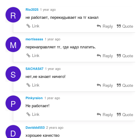
Rio2025
1 year ago
R
не работает, перекидывает на тг канал
Link
Reply
Quote
mortisssss
1 year ago
M
перенаправляет тг, где надо платить.
Link
Reply
Quote
SACHAS47
1 year ago
S
нет,не качает ничего!
Link
Reply
Quote
Pinkyraion
1 year ago
P
Не работает!
Link
Reply
Quote
Daviddd553
2 years ago
D
хорошее качество