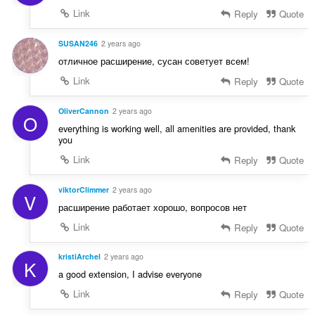
Link
Reply
Quote
SUSAN246
2 years ago
отличное расширение, сусан советует всем!
Link
Reply
Quote
OliverCannon
2 years ago
O
everything is working well, all amenities are provided, thank
you
Link
Reply
Quote
viktorClimmer
2 years ago
V
расширение работает хорошо, вопросов нет
Link
Reply
Quote
kristiArchel
2 years ago
K
a good extension, I advise everyone
Link
Reply
Quote