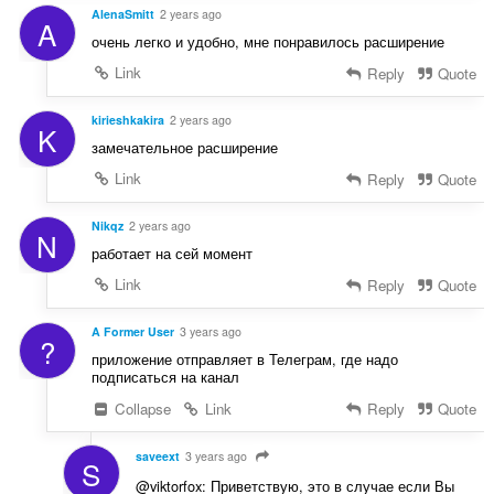
AlenaSmitt
2 years ago
A
очень легко и удобно, мне понравилось расширение
Link
Reply
Quote
kirieshkakira
2 years ago
K
замечательное расширение
Link
Reply
Quote
Nikqz
2 years ago
N
работает на сей момент
Link
Reply
Quote
A Former User
3 years ago
?
приложение отправляет в Телеграм, где надо
подписаться на канал
Collapse
Link
Reply
Quote
saveext
3 years ago
S
@viktorfox: Приветствую, это в случае если Вы