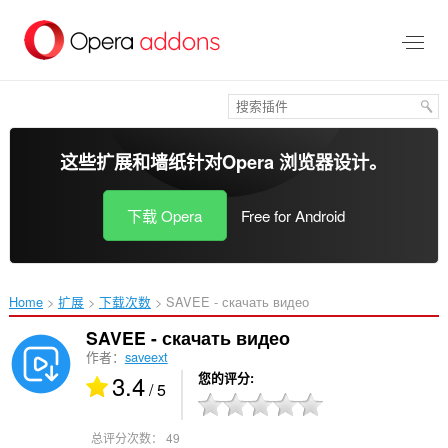
跳
到
主
要
内
容
这些扩展和墙纸针对
Opera 浏览器
设计。
下载 Opera
Free for Android
Home
扩展
下载次数
SAVEE - скачать видео‎
SAVEE - скачать видео
作者：
saveext
3.4
您的评分
/ 5
总评分次数：
49