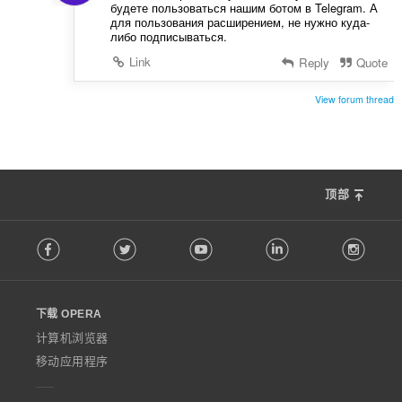
будете пользоваться нашим ботом в Telegram. А
для пользования расширением, не нужно куда-
либо подписываться.
Link
Reply
Quote
View forum thread
顶部
F
Facebook
Twitter
Youtube
LinkedIn
Instag
o
l
l
o
下载 OPERA
w
O
计算机浏览器
p
移动应用程序
e
r