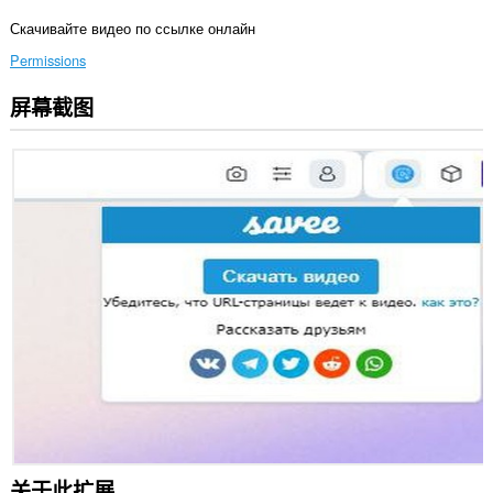
Скачивайте видео по ссылке онлайн
Permissions
屏幕截图
此
扩
展
可
访
问
您
的
标
签
和
浏
览
活
动。
关于此扩展