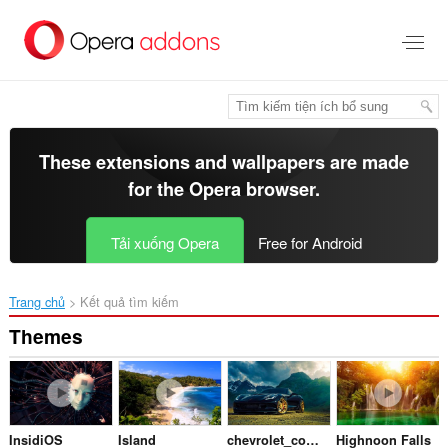
Chuyển
đến
nội
dung
chính
These extensions and wallpapers are made
for the
Opera browser
.
Tải xuống Opera
Free for Android
Trang chủ
Kết quả tìm kiếm
Themes
InsidiOS
Island
chevrolet_corvette_z06
Highnoon Falls