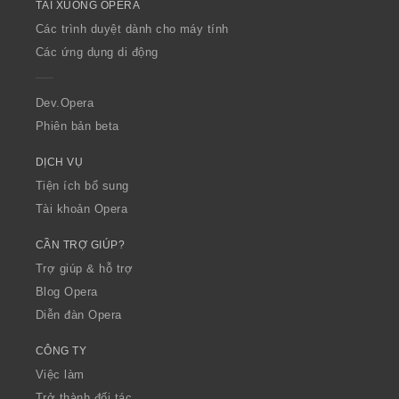
TẢI XUỐNG OPERA
w
O
Các trình duyệt dành cho máy tính
p
Các ứng dụng di động
e
r
a
Dev.Opera
Phiên bản beta
DỊCH VỤ
Tiện ích bổ sung
Tài khoản Opera
CẦN TRỢ GIÚP?
Trợ giúp & hỗ trợ
Blog Opera
Diễn đàn Opera
CÔNG TY
Việc làm
Trở thành đối tác