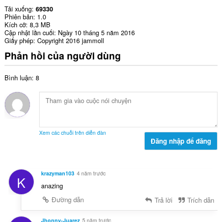
Tải xuống
69330
Phiên bản
1.0
Kích cỡ
8,3 MB
Cập nhật lần cuối
Ngày 10 tháng 5 năm 2016
Giấy phép
Copyright 2016 jammoll
Phản hồi của người dùng
Bình luận: 8
Xem các chuỗi trên diễn đàn
Đăng nhập để đăng
krazyman103
4 năm trước
K
anazing
Đường dẫn
Trả lời
Trích dẫn
Jhonny-Juarez
5 năm trước