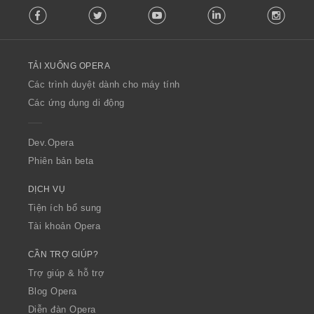
Facebook
Twitter
Youtube
LinkedIn
Instag
o
l
l
o
TẢI XUỐNG OPERA
w
O
Các trình duyệt dành cho máy tính
p
Các ứng dụng di động
e
r
a
Dev.Opera
Phiên bản beta
DỊCH VỤ
Tiện ích bổ sung
Tài khoản Opera
CẦN TRỢ GIÚP?
Trợ giúp & hỗ trợ
Blog Opera
Diễn đàn Opera