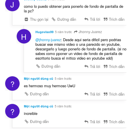
J
como lo puedo obtener para ponerlo de fondo de pantalla de
la pc?
Thu gọn lại
Đường dẫn
Trả lời
Trích dẫn
Jhonny-Juarez
Hugoviso99
5 năm trước
H
@jhonny-juarez
: Desde aqui seria dificil pero podrias
buscar ese mismo video o una parecido en youtube,
descargarlo y luego ponerlo de fondo de pantalla. (si no
sabes como pponer un video de fondo de pantalla de
escritorio busca el mitico video en youtube xdd)
Đường dẫn
Trả lời
Trích dẫn
Một người dùng cũ
5 năm trước
?
es hermoso muy hermoso UwU
Đường dẫn
Trả lời
Trích dẫn
Một người dùng cũ
5 năm trước
?
increible
Đường dẫn
Trả lời
Trích dẫn