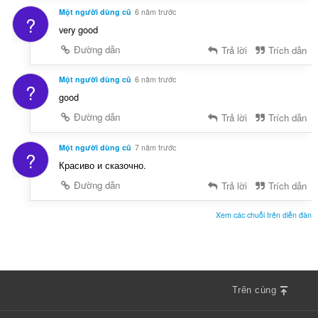
Một người dùng cũ
6 năm trước
?
very good
Đường dẫn
Trả lời
Trích dẫn
Một người dùng cũ
6 năm trước
?
good
Đường dẫn
Trả lời
Trích dẫn
Một người dùng cũ
7 năm trước
?
Красиво и сказочно.
Đường dẫn
Trả lời
Trích dẫn
Xem các chuỗi trên diễn đàn
Trên cùng
F