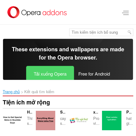
Chuyển
đến
nội
dung
chính
These extensions and wallpapers are made
for the
Opera browser
.
Tải xuống Opera
Free for Android
Trang chủ
Kết quả tìm kiếm
Tiện ích mở rộng
How to Get Special Skins in Stumble Guys
Stone Lotus Tree-caysenda
xigathuocruouhaiphong
Plant Varieties
Thi
cay
Pro
hat
s...
s...
vi...
gi...