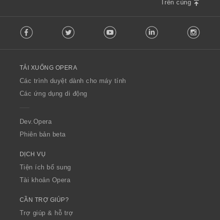
:
:
:
:
Trên cùng
h
h
ạ
ạ
F
n
n
Facebook
Twitter
Youtube
LinkedIn
Instag
o
g
g
l
:
:
l
o
TẢI XUỐNG OPERA
w
O
Các trình duyệt dành cho máy tính
p
Các ứng dụng di động
e
r
a
Dev.Opera
Phiên bản beta
DỊCH VỤ
Tiện ích bổ sung
Tài khoản Opera
CẦN TRỢ GIÚP?
Trợ giúp & hỗ trợ