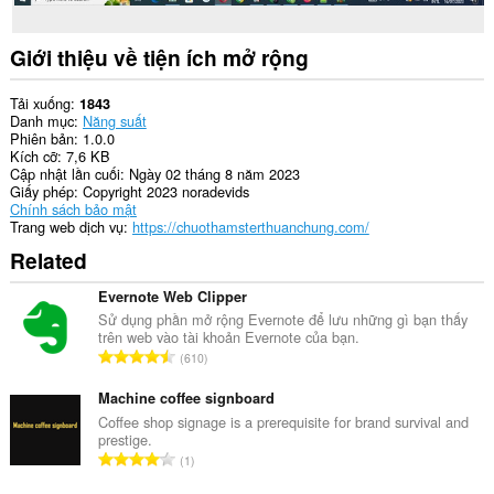
Giới thiệu về tiện ích mở rộng
Tải xuống
1843
Danh mục
Năng suất
Phiên bản
1.0.0
Kích cỡ
7,6 KB
Cập nhật lần cuối
Ngày 02 tháng 8 năm 2023
Giấy phép
Copyright 2023 noradevids
Chính sách bảo mật
Trang web dịch vụ
https://chuothamsterthuanchung.com/
Related
Evernote Web Clipper
Sử dụng phần mở rộng Evernote để lưu những gì bạn thấy
trên web vào tài khoản Evernote của bạn.
T
610
ổ
n
Machine coffee signboard
g
Coffee shop signage is a prerequisite for brand survival and
prestige.
s
T
1
ố
ổ
x