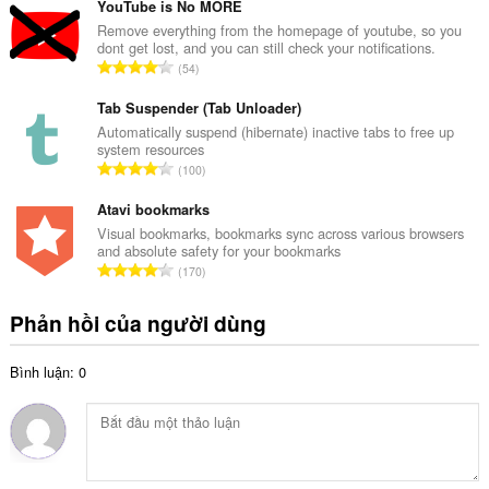
n
YouTube is No MORE
ế
g
Remove everything from the homepage of youtube, so you
p
dont get lost, and you can still check your notifications.
s
h
T
54
ố
ạ
ổ
x
n
n
Tab Suspender (Tab Unloader)
ế
g
g
Automatically suspend (hibernate) inactive tabs to free up
p
:
system resources
s
h
T
100
ố
ạ
ổ
x
n
n
Atavi bookmarks
ế
g
g
Visual bookmarks, bookmarks sync across various browsers
p
:
and absolute safety for your bookmarks
s
h
T
170
ố
ạ
ổ
x
n
n
Phản hồi của người dùng
ế
g
g
p
:
s
h
Bình luận: 0
ố
ạ
x
n
ế
g
p
:
h
ạ