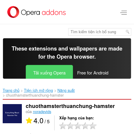
Chuyển
đến
nội
dung
chính
These extensions and wallpapers are made
for the
Opera browser
.
Tải xuống Opera
Free for Android
Trang chủ
Tiện ích mở rộng
Năng suất
chuothamsterthuanchung-hamster‎
chuothamsterthuanchung-hamster
của
noradevids
4.0
Xếp hạng của bạn
/ 5