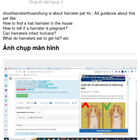
Tổng số xếp hạng:
2
chuothamsterthuanchung is about hamster pet its , All guidance about this
pet like:
How to find a lost hamster in the house
How to tell if a hamster is pregnant?
Can hamsters infect humans?
What do hamsters eat to get fat? etc
Ảnh chụp màn hình