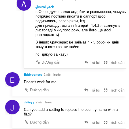
A
@vitaliy4ch
в Опері дуже важко апдейтити розширення, чомусь
потрібно постійно писати в саппорт щоб
подивились, перевірили, ітд
для прикладу: останній апдейт 1.4.2 я закинув в
листопаді минулого року, але його ще досі
розглядають)
В інших браузерах це займає 1 - 5 робочих днів
тому я вже трошки забив
пс: дякую за каву)
Đường dẫn
Trả lời
Trích dẫn
Eddysonstu
2 năm trước
E
Doesn't work for me
Đường dẫn
Trả lời
Trích dẫn
Jaiiyyy
2 năm trước
J
Can you add a setting to replace the country name with a
flag?
Đường dẫn
Trả lời
Trích dẫn