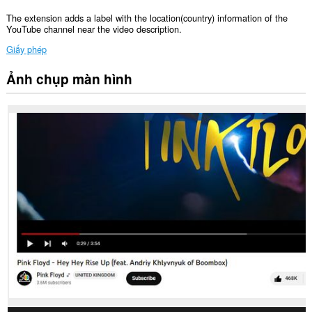
The extension adds a label with the location(country) information of the
YouTube channel near the video description.
Giấy phép
Ảnh chụp màn hình
Tiện
ích
mở
rộng
này
có
thể
truy
cập
dữ
liệu
của
bạn
trên
một
số
trang
web.