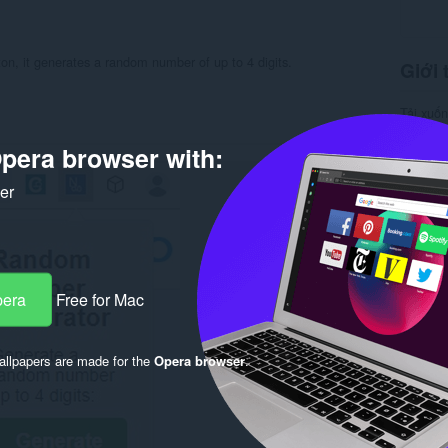
n, it generates a random number of up to 4 digits.
Giới 
Tải xuố
Danh m
Phiên b
pera browser with:
Kích cỡ
Cập nhật
ker
Giấy ph
Chính s
Trang w
Trang hỗ
Rela
pera
Free for Mac
llpapers are made for the
Opera browser
.