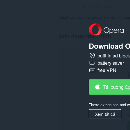
Tổng số xếp hạng:
2
When you open the addon and click on butto
Ảnh chụp màn hình
Download O
built-in ad bloc
battery saver
free VPN
Tải xuống O
These extensions and wa
Xem tất cả