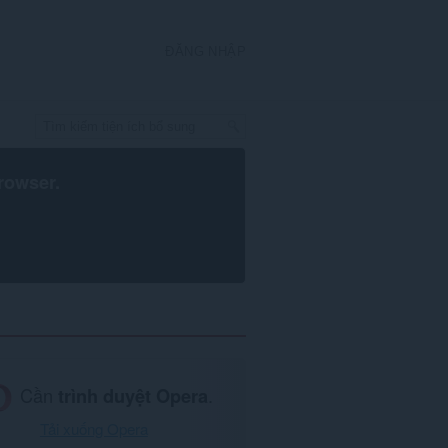
ĐĂNG NHẬP
rowser
.
Cần
trình duyệt Opera
.
Tải xuống Opera