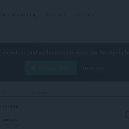
Tiện ích mở rộng
Hình nền
Phát triển
extensions and wallpapers are made for the
Opera b
Tải xuống Opera
Free for Mac
Random Number Generator‎
nerator
 của bạn