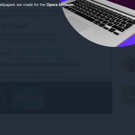
llpapers are made for the
Opera browser
.