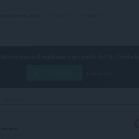
Tiện ích mở rộng
Hình nền
Phát triển
extensions and wallpapers are made for the
Opera b
Tải xuống Opera
Free for Mac
Yeppon Club‎
 của bạn