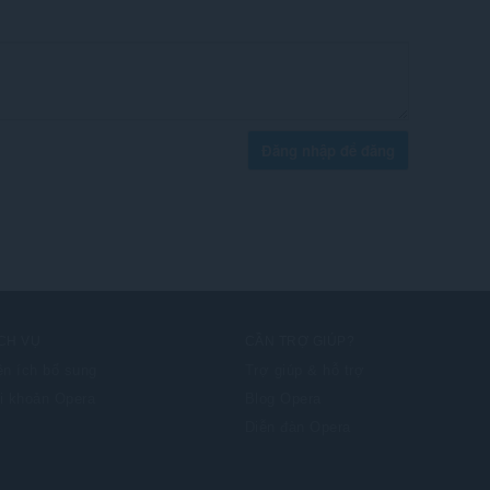
Đăng nhập để đăng
CH VỤ
CẦN TRỢ GIÚP?
ện ích bổ sung
Trợ giúp & hỗ trợ
i khoản Opera
Blog Opera
Diễn đàn Opera