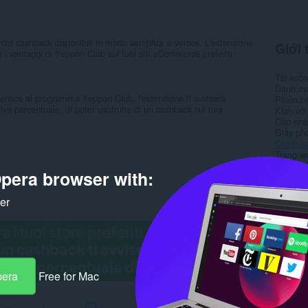
 dei cashback disponibili in modo semplice e veloce. L'estensione
Giới 
e i vantaggi di Yeppon Club sui tuoi siti eCommerce preferiti.
Tải xuố
Danh m
risce al programma Yeppon Club, l'estensione ti avviserà
Phiên b
iva percentuale, di poter usufruire di un cashback sui tuoi
Kích cỡ
Cập nhật
Giấy ph
Chính s
Trang w
Trang hỗ
pera browser with:
Rela
ker
pera
Free for Mac