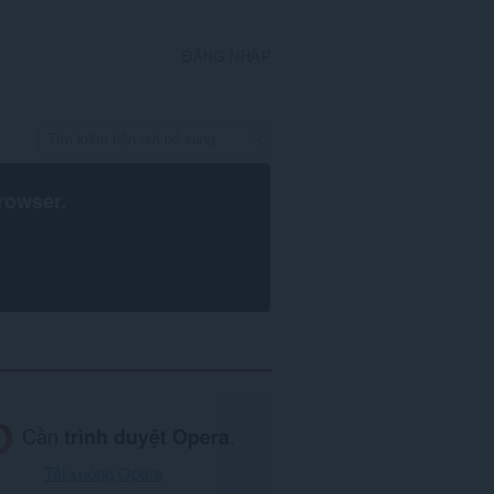
ĐĂNG NHẬP
rowser
.
Cần
trình duyệt Opera
.
Tải xuống Opera