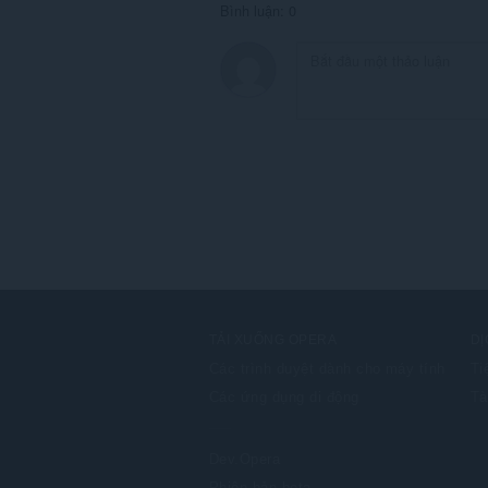
Bình luận: 0
TẢI XUỐNG OPERA
DỊ
Các trình duyệt dành cho máy tính
Ti
Các ứng dụng di động
Tà
Dev.Opera
Phiên bản beta