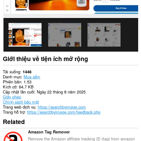
web.
This
extension
can
create
rich
notifications
and
display
them
to
Giới thiệu về tiện ích mở rộng
you
in
the
Tải xuống
1446
system
Danh mục
Mua sắm
tray.
Phiên bản
1.53
Kích cỡ
64,7 KB
Tiện
Cập nhật lần cuối
Ngày 22 tháng 8 năm 2025
ích
Giấy phép
mở
Chính sách bảo mật
rộng
Trang web dịch vụ
https://searchbyimage.com
này
Trang hỗ trợ
https://searchbyimage.com/feedback.php
có
Related
thể
truy
cập
Amazon Tag Remover
tab
Remove the Amazon affiliate tracking ID (tag) from amazon