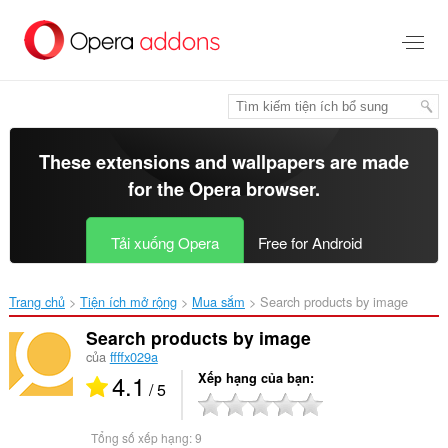
Chuyển
đến
nội
dung
chính
These extensions and wallpapers are made
for the
Opera browser
.
Tải xuống Opera
Free for Android
Trang chủ
Tiện ích mở rộng
Mua sắm
Search products by image‎
Search products by image
của
ffffx029a
4.1
Xếp hạng của bạn
/ 5
Tổng số xếp hạng:
9