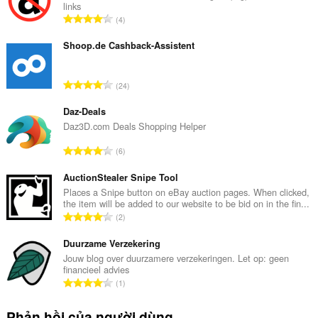
và
links
hoạt
T
4
động
ổ
duyệt
n
Shoop.de Cashback-Assistent
web
của
g
bạn.
s
T
24
ố
ổ
x
n
Daz-Deals
ế
g
Daz3D.com Deals Shopping Helper
p
s
h
T
6
ố
ạ
ổ
x
n
n
AuctionStealer Snipe Tool
ế
g
g
Places a Snipe button on eBay auction pages. When clicked,
p
:
the item will be added to our website to be bid on in the fin...
s
h
T
2
ố
ạ
ổ
x
n
n
Duurzame Verzekering
ế
g
g
Jouw blog over duurzamere verzekeringen. Let op: geen
p
:
financieel advies
s
h
T
1
ố
ạ
ổ
x
n
n
Phản hồi của người dùng
ế