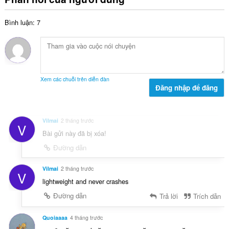
g
g
p
:
s
h
Bình luận: 7
ố
ạ
x
n
ế
g
p
:
h
ạ
Xem các chuỗi trên diễn đàn
n
Đăng nhập để đăng
g
:
Vilmai
2 tháng trước
V
Bài gửi này đã bị xóa!
Đường dẫn
Vilmai
2 tháng trước
V
lightweight and never crashes
Đường dẫn
Trả lời
Trích dẫn
Quoiaaaa
4 tháng trước