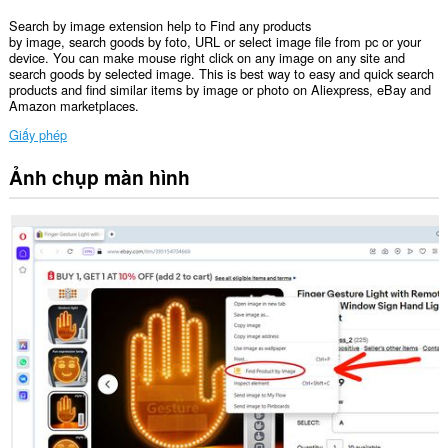
Search by image extension help to Find any products
by image, search goods by foto, URL or select image file from pc or your
device. You can make mouse right click on any image on any site and
search goods by selected image. This is best way to easy and quick search
products and find similar items by image or photo on Aliexpress, eBay and
Amazon marketplaces.
Giấy phép
Ảnh chụp màn hình
Tiện
ích
mở
rộng
này
có
thể
truy
cập
dữ
liệu
của
bạn
trên
một
số
trang