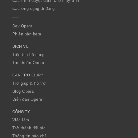
Các trình duyệt dành cho máy tính
p
Các ứng dụng di động
e
r
a
Dev.Opera
Phiên bản beta
DỊCH VỤ
Tiện ích bổ sung
Tài khoản Opera
CẦN TRỢ GIÚP?
Trợ giúp & hỗ trợ
Blog Opera
Diễn đàn Opera
CÔNG TY
Việc làm
Trở thành đối tác
Thông tin báo chí