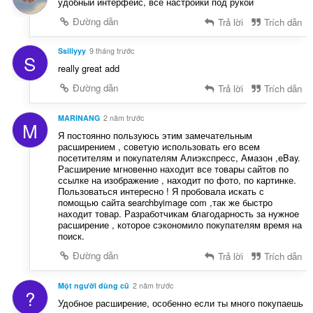
удобный интерфейс, все настройки под рукой
Đường dẫn
Trả lời
Trích dẫn
Ssillyyy
9 tháng trước
S
really great add
Đường dẫn
Trả lời
Trích dẫn
MARINANG
2 năm trước
M
Я постоянно пользуюсь этим замечательным
расширением , советую использовать его всем
посетителям и покупателям Алиэкспресс, Амазон ,eBay.
Расширение мгновенно находит все товары сайтов по
ссылке на изображение , находит по фото, по картинке.
Пользоваться интересно ! Я пробовала искать с
помощью сайта searchbyimage com ,так же быстро
находит товар. Разработчикам благодарность за нужное
расширение , которое сэкономило покупателям время на
поиск.
Đường dẫn
Trả lời
Trích dẫn
Một người dùng cũ
2 năm trước
?
Удобное расширение, особенно если ты много покупаешь