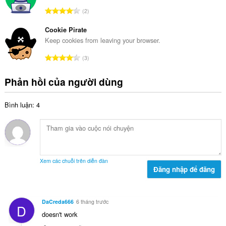
:
s
h
T
2
ố
ạ
ổ
x
n
n
Cookie Pirate
ế
g
g
Keep cookies from leaving your browser.
p
:
s
h
T
3
ố
ạ
ổ
x
n
n
Phản hồi của người dùng
ế
g
g
p
:
s
h
Bình luận: 4
ố
ạ
x
n
ế
g
p
:
h
ạ
Xem các chuỗi trên diễn đàn
n
Đăng nhập để đăng
g
:
DaCreda666
6 tháng trước
D
doesn't work