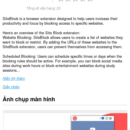
Tổng số xếp hạng:
23
SiteBlock is a browser extension designed to help users increase their
productivity and focus by blocking access to specific websites.
Here's an overview of the Site Block extension:
Website Blocking: SiteBlock allows users to create a list of websites they
want to block or restrict. By adding the URLs of these websites to the
SiteBlock extension, users can prevent themselves from accessing them.
Scheduled Blocking: Users can schedule specific times or days when the
blocking rules should be active. For example, you can block social media
sites during work hours or block entertainment websites during study
sessions...
Hiển thị thêm
Giấy phép
Ảnh chụp màn hình
Tiện
ích
mở
rộng
này
có
thể