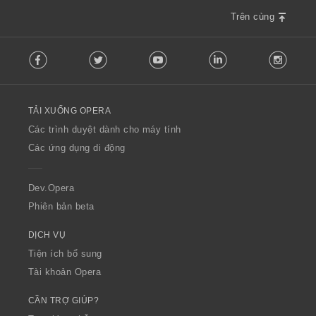
Trên cùng
F
Facebook
Twitter
Youtube
LinkedIn
Instag
o
l
l
o
TẢI XUỐNG OPERA
w
O
Các trình duyệt dành cho máy tính
p
Các ứng dụng di động
e
r
a
Dev.Opera
Phiên bản beta
DỊCH VỤ
Tiện ích bổ sung
Tài khoản Opera
CẦN TRỢ GIÚP?