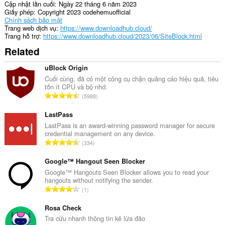
của
Cập nhật lần cuối
Ngày 22 tháng 6 năm 2023
bạn.
Giấy phép
Copyright 2023 codehemuofficial
Chính sách bảo mật
Trang web dịch vụ
https://www.downloadhub.cloud/
Trang hỗ trợ
https://www.downloadhub.cloud/2023/06/SiteBlock.html
Related
uBlock Origin
Cuối cùng, đã có một công cụ chặn quảng cáo hiệu quả, tiêu
tốn ít CPU và bộ nhớ.
T
5988
ổ
n
LastPass
g
LastPass is an award-winning password manager for secure
credential management on any device.
s
T
334
ố
ổ
x
n
Google™ Hangout Seen Blocker
ế
g
Google™ Hangouts Seen Blocker allows you to read your
p
hangouts without notifying the sender.
s
h
T
1
ố
ạ
ổ
x
n
n
Rosa Check
ế
g
g
Tra cứu nhanh thông tin kẻ lừa đảo
p