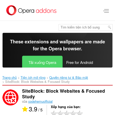
Chuyển
đến
nội
dung
chính
These extensions and wallpapers are made
for the
Opera browser
.
Tải xuống Opera
Free for Android
Trang chủ
Tiện ích mở rộng
Quyền riêng tư & Bảo mật
SiteBlock: Block Websites & Focused Study‎
SiteBlock: Block Websites & Focused
Study
của
codehemuofficial
3.9
Xếp hạng của bạn
/ 5