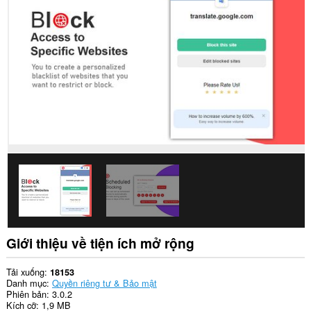
truy
cập
dữ
liệu
của
bạn
trên
tất
cả
các
trang
web.
Tiện
ích
mở
rộng
này
có
thể
truy
cập
Giới thiệu về tiện ích mở rộng
tab
và
hoạt
Tải xuống
18153
động
Danh mục
Quyền riêng tư & Bảo mật
duyệt
Phiên bản
3.0.2
web
Kích cỡ
1,9 MB