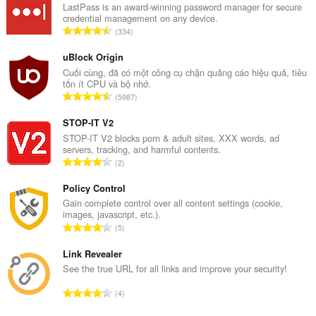
LastPass is an award-winning password manager for secure
credential management on any device.
T
334
ổ
n
uBlock Origin
g
Cuối cùng, đã có một công cụ chặn quảng cáo hiệu quả, tiêu
tốn ít CPU và bộ nhớ.
s
T
5987
ố
ổ
x
n
STOP-IT V2
ế
g
STOP-IT V2 blocks porn & adult sites, XXX words, ad
p
servers, tracking, and harmful contents.
s
h
T
2
ố
ạ
ổ
x
n
n
Policy Control
ế
g
g
Gain complete control over all content settings (cookie,
p
:
images, javascript, etc.).
s
h
T
5
ố
ạ
ổ
x
n
n
Link Revealer
ế
g
g
See the true URL for all links and improve your security!
p
:
s
h
T
4
ố
ạ
ổ
x