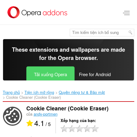
Chuyển
đến
nội
dung
chính
These extensions and wallpapers are made
for the
Opera browser
.
Tải xuống Opera
Free for Android
Trang chủ
Tiện ích mở rộng
Quyền riêng tư & Bảo mật
Cookie Cleaner (Cookie Eraser)‎
Cookie Cleaner (Cookie Eraser)
của
andy-portmen
4.1
Xếp hạng của bạn
/ 5