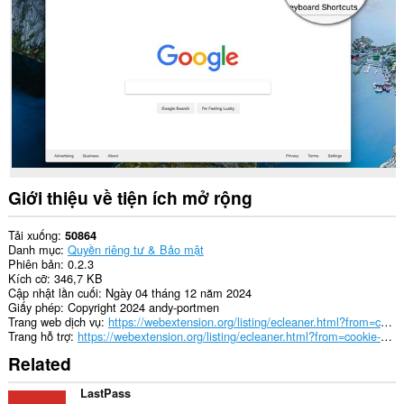
downloads,
passwords
and
related
data.
Giới thiệu về tiện ích mở rộng
Tải xuống
50864
Danh mục
Quyền riêng tư & Bảo mật
Phiên bản
0.2.3
Kích cỡ
346,7 KB
Cập nhật lần cuối
Ngày 04 tháng 12 năm 2024
Giấy phép
Copyright 2024 andy-portmen
Trang web dịch vụ
https://webextension.org/listing/ecleaner.html?from=cookie-cleaner
Trang hỗ trợ
https://webextension.org/listing/ecleaner.html?from=cookie-cleaner
Related
LastPass