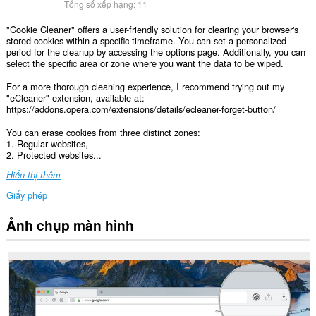
Tổng số xếp hạng:
11
"Cookie Cleaner" offers a user-friendly solution for clearing your browser's
stored cookies within a specific timeframe. You can set a personalized
period for the cleanup by accessing the options page. Additionally, you can
select the specific area or zone where you want the data to be wiped.
For a more thorough cleaning experience, I recommend trying out my
"eCleaner" extension, available at:
https://addons.opera.com/extensions/details/ecleaner-forget-button/
You can erase cookies from three distinct zones:
1. Regular websites,
2. Protected websites...
Hiển thị thêm
Giấy phép
Ảnh chụp màn hình
This
extension
can
clear
recent
browsing
history,
cookies,