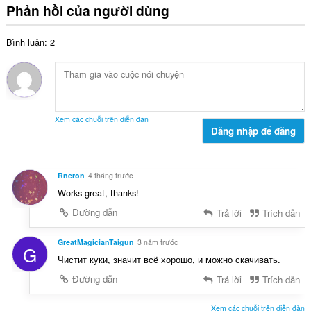
n
n
Phản hồi của người dùng
ế
g
g
p
:
s
h
Bình luận: 2
ố
ạ
x
n
ế
g
p
:
h
ạ
Xem các chuỗi trên diễn đàn
n
Đăng nhập để đăng
g
:
Rneron
4 tháng trước
Works great, thanks!
Đường dẫn
Trả lời
Trích dẫn
GreatMagicianTaigun
3 năm trước
G
Чистит куки, значит всё хорошо, и можно скачивать.
Đường dẫn
Trả lời
Trích dẫn
Xem các chuỗi trên diễn đàn