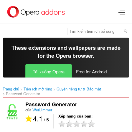
Chuyển
đến
nội
dung
chính
These extensions and wallpapers are made
for the
Opera browser
.
Tải xuống Opera
Free for Android
Trang chủ
Tiện ích mở rộng
Quyền riêng tư & Bảo mật
Password Generator‎
Password Generator
của
WeilJimmer
4.1
Xếp hạng của bạn
/ 5