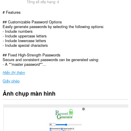
Tổng số xếp hạng:
4
# Features
## Customizable Password Options
Easily generate passwords by selecting the following options:
- Include numbers
- Include uppercase letters
- Include lowercase letters
- Include special characters
## Fixed High-Strength Passwords
Secure and consistent passwords can be generated using:
- A **master password**...
Hiển thị thêm
Giấy phép
Ảnh chụp màn hình
This
extension
can
write
data
into
the
clipboard.