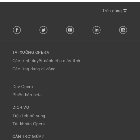
Trên cùng
F
Facebook
Twitter
Youtube
LinkedIn
Instag
o
l
l
o
TẢI XUỐNG OPERA
w
O
Các trình duyệt dành cho máy tính
p
Các ứng dụng di động
e
r
a
Dev.Opera
Phiên bản beta
DỊCH VỤ
Tiện ích bổ sung
Tài khoản Opera
CẦN TRỢ GIÚP?