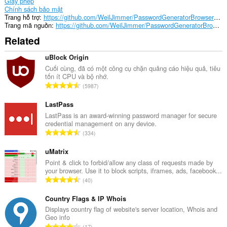
Giấy phép
Chính sách bảo mật
Trang hỗ trợ
https://github.com/WeilJimmer/PasswordGeneratorBrowserExtension
Trang mã nguồn
https://github.com/WeilJimmer/PasswordGeneratorBrowserExtension
Related
uBlock Origin
Cuối cùng, đã có một công cụ chặn quảng cáo hiệu quả, tiêu
tốn ít CPU và bộ nhớ.
T
5987
ổ
n
LastPass
g
LastPass is an award-winning password manager for secure
credential management on any device.
s
T
334
ố
ổ
x
n
uMatrix
ế
g
Point & click to forbid/allow any class of requests made by
p
your browser. Use it to block scripts, iframes, ads, facebook...
s
h
T
40
ố
ạ
ổ
x
n
n
Country Flags & IP Whois
ế
g
g
Displays country flag of website's server location, Whois and
p
:
Geo info
s
h
T
17