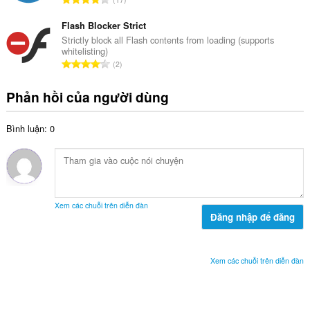
ố
ạ
ổ
x
n
n
Flash Blocker Strict
ế
g
g
Strictly block all Flash contents from loading (supports
p
:
whitelisting)
s
h
T
2
ố
ạ
ổ
x
n
n
Phản hồi của người dùng
ế
g
g
p
:
s
h
Bình luận: 0
ố
ạ
x
n
ế
g
p
:
h
ạ
Xem các chuỗi trên diễn đàn
n
Đăng nhập để đăng
g
:
Xem các chuỗi trên diễn đàn