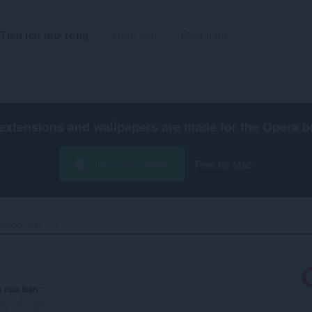
Tiện ích mở rộng
Hình nền
Phát triển
extensions and wallpapers are made for the
Opera b
Tải xuống Opera
Free for Mac
utdoor Ball Pro‎
 của bạn