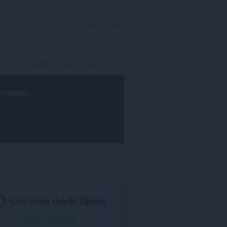
ĐĂNG NHẬP
rowser
.
Cần
trình duyệt Opera
.
Tải xuống Opera