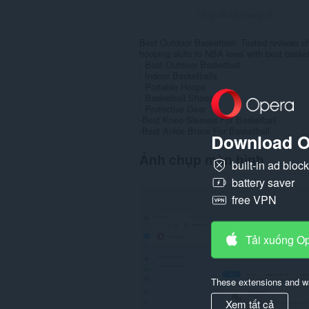
Tổng số xếp hạng:
2
Best Outdoor Basketball: Tested reviews of
hooping skills to NBA level with best basket
- Best Outdoor Basketball
- Indoor Basketballs
- Portable Hoops
- Basketball Shoes
- Protective Gear
-Best Knee Sleeves For Basketball
-Best Ankle Brace For Basketball
Download O
Ảnh chụp màn hình
built-in ad bloc
battery saver
free VPN
Tải xuống O
These extensions and wa
Xem tất cả