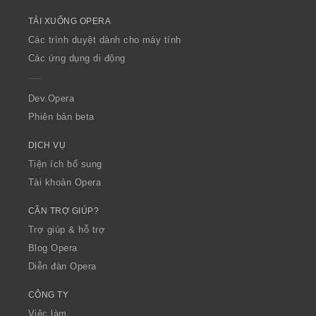
o
TẢI XUỐNG OPERA
w
O
Các trình duyệt dành cho máy tính
p
Các ứng dụng di động
e
r
a
Dev.Opera
Phiên bản beta
DỊCH VỤ
Tiện ích bổ sung
Tài khoản Opera
CẦN TRỢ GIÚP?
Trợ giúp & hỗ trợ
Blog Opera
Diễn đàn Opera
CÔNG TY
Việc làm