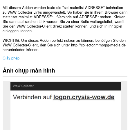
Mit diesem Addon werden texte die "set realmlist ADRESSE" beinhalten
zu WoW Collector Links umgewandelt. So haben sie in ihrem Browser dann
statt "set realmlist ADRESSE", "Verbinde auf ADRESSE" stehen. Klicken
Sie dann auf solchen Link werden Sie zu einer Seite weitergeleitet, womit
Sie den WoW Collector-Client direkt starten können, und sich in ihr Spiel
einloggen können.
WICHTIG: Um dieses Addon perfekt nutzen zu können, benötigen Sie den
WoW Collector-Client, den Sie sich unter http://collector.mmorpg-media.de
herunterladen können.
Giấy phép
Ảnh chụp màn hình
Tiện
ích
mở
rộng
này
có
thể
truy
cập
dữ
liệu
của
bạn