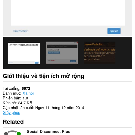
trên
một
số
trang
web.
Giới thiệu về tiện ích mở rộng
Tải xuống
6672
Danh mục
Xã hội
Phiên bản
1.0
Kích cỡ
24,7 KB
Cập nhật lần cuối
Ngày 11 tháng 12 năm 2014
Giấy phép
Related
Social Disconnect Plus