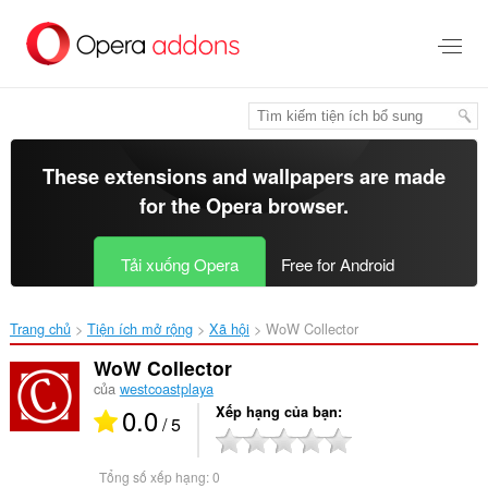
Chuyển
đến
nội
dung
chính
These extensions and wallpapers are made
for the
Opera browser
.
Tải xuống Opera
Free for Android
Trang chủ
Tiện ích mở rộng
Xã hội
WoW Collector‎
WoW Collector
của
westcoastplaya
0.0
Xếp hạng của bạn
/ 5
Tổng số xếp hạng:
0