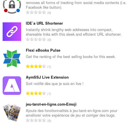
removes all forms of tracking from social media contents (i.e.
Facebook like button).
T
0
ổ
n
IDE`a URL Shortener
g
Instantly shrink lengthy web addresses into compact,
shareable links with this sleek and efficient URL shortener.
s
T
0
ố
ổ
x
n
Flexi eBooks Pulse
ế
g
Get the ranking of the best selling books for this week.
p
s
h
T
1
ố
ạ
ổ
x
n
n
AymSSJ Live Extension
ế
g
g
Soit notifié dès que je suis en live !
p
:
s
h
T
1
ố
ạ
ổ
x
n
n
jeu-tarot-en-ligne.com•Emoji
ế
g
g
Ajoute des fonctionnalités à jeu-tarot-en-ligne.com pour
p
:
améliorer votre expérience de jeu et corriger des bugs.
s
h
T
0
ố
ạ
ổ
x
n