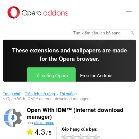
Chuyển
đến
nội
dung
chính
These extensions and wallpapers are made
for the
Opera browser
.
Tải xuống Opera
Free for Android
Trang chủ
Tiện ích mở rộng
Tải xuống
Open With IDM™ (internet download manager)‎
Open With IDM™ (internet download
manager)
của
alexmarcoo
4.3
Xếp hạng của bạn
/ 5