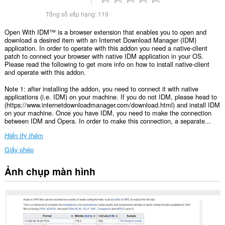
Tổng số xếp hạng:
119
Open With IDM™ is a browser extension that enables you to open and
download a desired item with an Internet Download Manager (IDM)
application. In order to operate with this addon you need a native-client
patch to connect your browser with native IDM application in your OS.
Please read the following to get more info on how to install native-client
and operate with this addon.
Note 1: after installing the addon, you need to connect it with native
applications (i.e. IDM) on your machine. If you do not IDM, please head to
(https://www.internetdownloadmanager.com/download.html) and install IDM
on your machine. Once you have IDM, you need to make the connection
between IDM and Opera. In order to make this connection, a separate...
Hiển thị thêm
Giấy phép
Ảnh chụp màn hình
This
extension
can
exchange
messages
with
programs