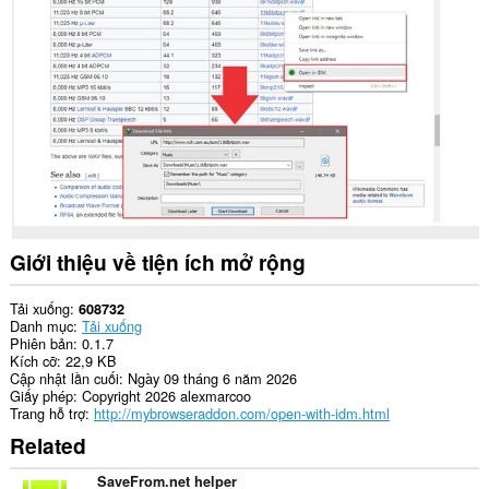
other
than
Opera.
This
extension
can
create
rich
notifications
and
display
them
to
you
Giới thiệu về tiện ích mở rộng
in
the
system
Tải xuống
608732
tray.
Danh mục
Tải xuống
Phiên bản
0.1.7
Kích cỡ
22,9 KB
Cập nhật lần cuối
Ngày 09 tháng 6 năm 2026
Giấy phép
Copyright 2026 alexmarcoo
Trang hỗ trợ
http://mybrowseraddon.com/open-with-idm.html
Related
SaveFrom.net helper