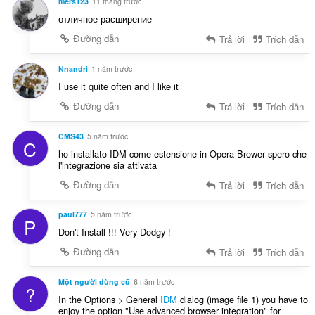
mers123
11 tháng trước
отличное расширение
Đường dẫn
Trả lời
Trích dẫn
Nnandri
1 năm trước
I use it quite often and I like it
Đường dẫn
Trả lời
Trích dẫn
CMS43
5 năm trước
C
ho installato IDM come estensione in Opera Brower spero che
l'integrazione sia attivata
Đường dẫn
Trả lời
Trích dẫn
paul777
5 năm trước
P
Don't Install !!! Very Dodgy !
Đường dẫn
Trả lời
Trích dẫn
Một người dùng cũ
6 năm trước
?
In the Options > General
IDM
dialog (image file 1) you have to
enjoy the option "Use advanced browser integration" for