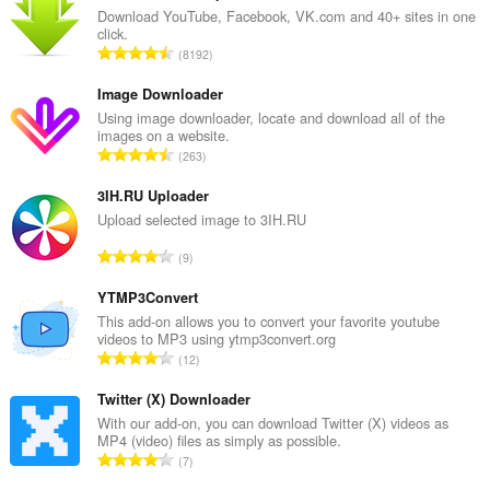
Download YouTube, Facebook, VK.com and 40+ sites in one
click.
T
8192
ổ
n
Image Downloader
g
Using image downloader, locate and download all of the
images on a website.
s
T
263
ố
ổ
x
n
3IH.RU Uploader
ế
g
Upload selected image to 3IH.RU
p
s
h
T
9
ố
ạ
ổ
x
n
n
YTMP3Convert
ế
g
g
This add-on allows you to convert your favorite youtube
p
:
videos to MP3 using ytmp3convert.org
s
h
T
12
ố
ạ
ổ
x
n
n
Twitter (X) Downloader
ế
g
g
With our add-on, you can download Twitter (X) videos as
p
:
MP4 (video) files as simply as possible.
s
h
T
7
ố
ạ
ổ
x