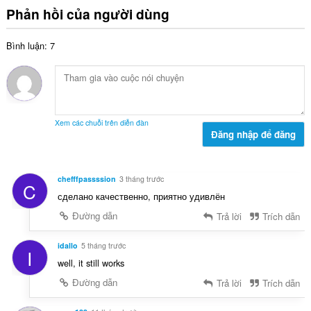
n
n
Phản hồi của người dùng
ế
g
g
p
:
s
h
Bình luận: 7
ố
ạ
x
n
ế
g
p
:
h
ạ
Xem các chuỗi trên diễn đàn
n
Đăng nhập để đăng
g
:
chefffpassssion
3 tháng trước
C
сделано качественно, приятно удивлён
Đường dẫn
Trả lời
Trích dẫn
idallo
5 tháng trước
I
well, it still works
Đường dẫn
Trả lời
Trích dẫn