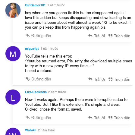
GirlGamer101
1 năm trước
hey when are you gonna fix this button disappeared again i
love this addon but keeps disappearing and downloading is an
issue and its been about well almost a week 1/2 to be exact if
you can pls keep this from happening again pls
Đường dẫn
Trả lời
Trích dẫn
miguelgt
1 năm trước
M
YouTube tells me this error:
"Youtube returned error, Pls. retry the download multiple times
to try with a new proxy IP every time...."
I need a refund.
Đường dẫn
Trả lời
Trích dẫn
Lux-Caelestis
2 năm trước
L
Now it works again. Perhaps there were interruptions due to
YouTube. But I like this extension. It's simple and clear.
Clicked, chose the format, saved.
Đường dẫn
Trả lời
Trích dẫn
WahAh
2 năm trước