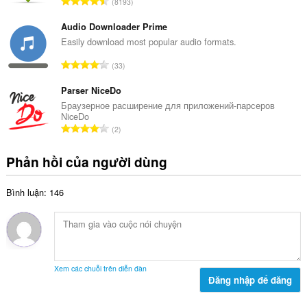
T
8193
ố
ạ
ổ
x
n
n
Audio Downloader Prime
ế
g
g
Easily download most popular audio formats.
p
:
s
h
T
33
ố
ạ
ổ
x
n
n
Parser NiceDo
ế
g
g
Браузерное расширение для приложений-парсеров
p
:
NiceDo
s
h
T
2
ố
ạ
ổ
x
n
n
Phản hồi của người dùng
ế
g
g
p
:
s
h
Bình luận: 146
ố
ạ
x
n
ế
g
p
:
h
ạ
Xem các chuỗi trên diễn đàn
n
Đăng nhập để đăng
g
: