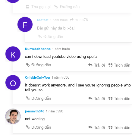
Thu gọn lại
Đường dẫn
milna76
foofcat
1 năm trước
F
Bài gửi này đã bị xóa!
Đường dẫn
KumudaKhanna
1 năm trước
K
can i download youtube video using opera
Đường dẫn
Trả lời
Trích dẫn
OnlyMeOnlyYou
1 năm trước
O
It doesn't work anymore. and I see you're ignoring people who
tell you so.
Đường dẫn
Trả lời
Trích dẫn
jonsmith346
1 năm trước
not working
Đường dẫn
Trả lời
Trích dẫn