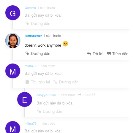
Gamma
1 năm trước
G
Bài gửi này đã bị xóa!
Đường dẫn
ismetsoner
1 năm trước
doesn't work anymore
Đường dẫn
Trả lời
Trích dẫn
milna76
1 năm trước
M
Bài gửi này đã bị xóa!
Thu gọn lại
Đường dẫn
milna76
easyyoutube
1 năm trước
E
Bài gửi này đã bị xóa!
Đường dẫn
milna76
1 năm trước
M
Bài gửi này đã bị xóa!