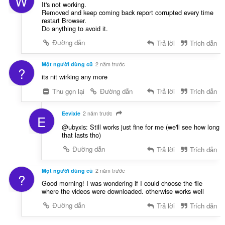
W
It's not working.
Removed and keep coming back report corrupted every time
restart Browser.
Do anything to avoid it.
Đường dẫn
Trả lời
Trích dẫn
Một người dùng cũ
2 năm trước
?
its nit wirking any more
Thu gọn lại
Đường dẫn
Trả lời
Trích dẫn
Eevixie
2 năm trước
E
@ubyxis: Still works just fine for me (we'll see how long
that lasts tho)
Đường dẫn
Trả lời
Trích dẫn
Một người dùng cũ
2 năm trước
?
Good morning! I was wondering if I could choose the file
where the videos were downloaded. otherwise works well
Đường dẫn
Trả lời
Trích dẫn