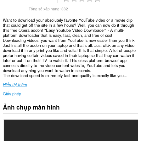
Tổng số xếp hạng:
382
Want to download your absolutely favorite YouTube video or a movie clip
that could get off the site in a few hours? Well, you can now do it through
this free Opera addon! "Easy Youtube Video Downloader" - A multi-
platform downloader that is easy, fast, clean, and free of cost!
Downloading videos, you want from YouTube is now easier than you think.
Just install the addon on your laptop and that’s all. Just click on any video,
download it in any print you like and voila! It is that simple. A lot of people
prefer having certain videos saved in their laptop so that they can watch it
later or put it on their TV to watch it. This cross-platform browser app
connects directly to the video content website, YouTube and lets you
download anything you want to watch in seconds.
The download speed is extremely fast and quality is exactly like you...
Hiển thị thêm
Giấy phép
Ảnh chụp màn hình
Tiện
ích
mở
rộng
này
có
thể