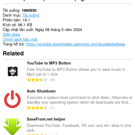
số
trang
Tải xuống
1660930
web.
Danh mục
Tải xuống
Phiên bản
19.1
Kích cỡ
96,1 KB
Cập nhật lần cuối
Ngày 08 tháng 5 năm 2024
Giấy phép
Chính sách bảo mật
Trang hỗ trợ
https://youtube-downloader.uservoice.com/knowledgebase
Related
YouTube to MP3 Button
Free YouTube to MP3 Button allows you to save music in
Mp3 just in 1 click
T
19
ổ
n
Auto Shutdown
g
Executes a system-level command to shut down, hibernate or
standby your operating system when all downloads are finis...
s
T
11
ố
ổ
x
n
SaveFrom.net helper
ế
g
Download YouTube, Facebook, VK.com and 40+ sites in one
p
click.
s
h