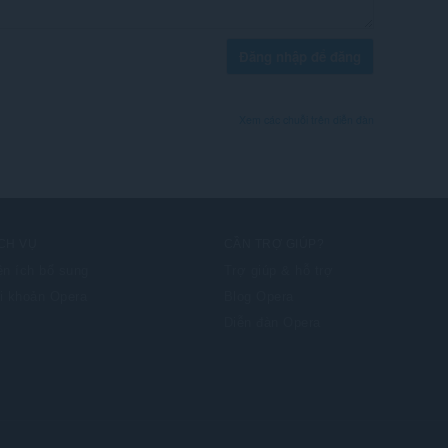
Đăng nhập để đăng
Xem các chuỗi trên diễn đàn
CH VỤ
CẦN TRỢ GIÚP?
ện ích bổ sung
Trợ giúp & hỗ trợ
i khoản Opera
Blog Opera
Diễn đàn Opera