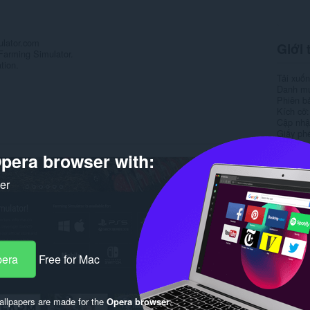
ulator.com
Giới 
Farming Simulator.
tion.
Tải xuố
Danh m
Phiên b
Kích cỡ
Cập nhật
Giấy ph
pera browser with:
Rela
ker
pera
Free for Mac
llpapers are made for the
Opera browser
.