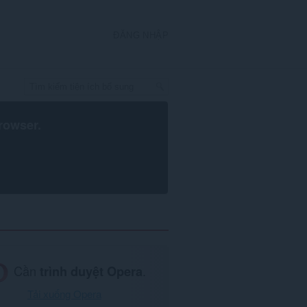
ĐĂNG NHẬP
rowser
.
Cần
trình duyệt Opera
.
Tải xuống Opera