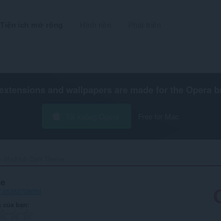
Tiện ích mở rộng
Hình nền
Phát triển
extensions and wallpapers are made for the
Opera b
Tải xuống Opera
Free for Mac
ModHub Dark Theme‎
me
7-653537086fbf
 của bạn