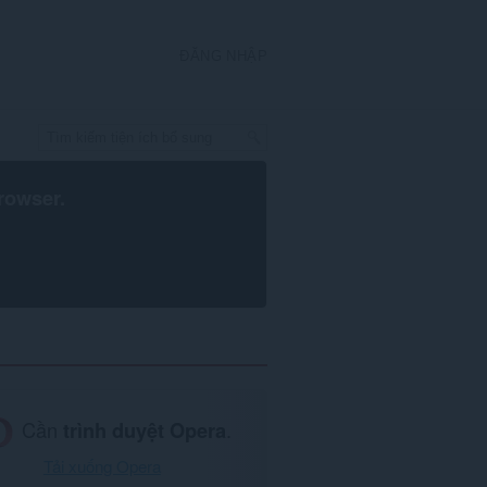
ĐĂNG NHẬP
rowser
.
Cần
trình duyệt Opera
.
Tải xuống Opera