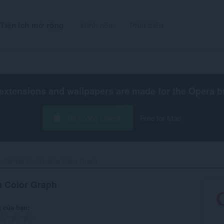
Tiện ích mở rộng
Hình nền
Phát triển
extensions and wallpapers are made for the
Opera b
Tải xuống Opera
Free for Mac
GitHub Contribution Color Graph‎
n Color Graph
 của bạn