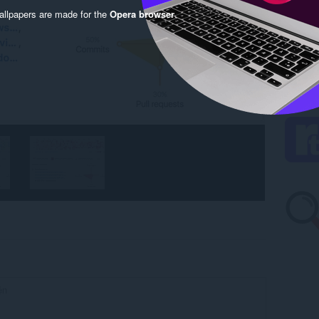
llpapers are made for the
Opera browser
.