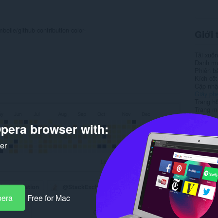
belle/github-contribution-color-
Giới 
Tải xuố
Danh m
Phiên b
Kích cỡ
Cập nhật
Giấy ph
Trang hỗ
Trang m
pera browser with:
Rela
ker
pera
Free for Mac