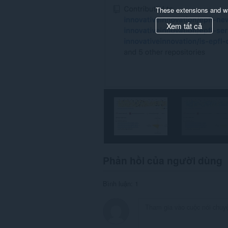
These extensions and wa
Xem tất cả
Phản hồi của người dùng
Bình luận: 1