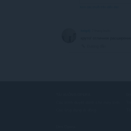
Xem các chuỗi trên diễn đàn
helgifj
7 tháng trước
круто! отличное расширени
Đường dẫn
TẢI XUỐNG OPERA
DỊ
Các trình duyệt dành cho máy tính
Ti
Các ứng dụng di động
Tà
Dev.Opera