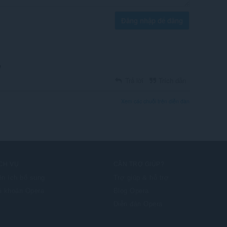
Đăng nhập để đăng
е
Trả lời
Trích dẫn
Xem các chuỗi trên diễn đàn
CH VỤ
CẦN TRỢ GIÚP?
ện ích bổ sung
Trợ giúp & hỗ trợ
i khoản Opera
Blog Opera
Diễn đàn Opera