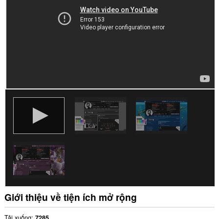
dữ
liệu
của
bạn
trên
một
số
trang
web.
Giới thiệu về tiện ích mở rộng
Tải xuống
7285