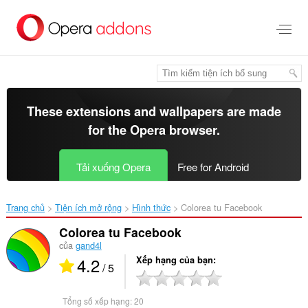
Chuyển
đến
nội
dung
chính
These extensions and wallpapers are made
for the
Opera browser
.
Tải xuống Opera
Free for Android
Trang chủ
Tiện ích mở rộng
Hình thức
Colorea tu Facebook‎
Colorea tu Facebook
của
gand4l
4.2
Xếp hạng của bạn
/ 5
Tổng số xếp hạng:
20