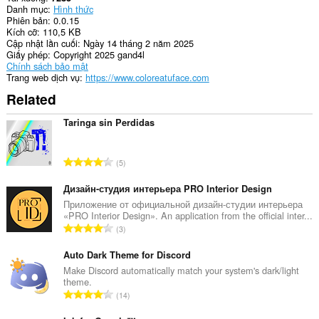
Danh mục
Hình thức
Phiên bản
0.0.15
Kích cỡ
110,5 KB
Cập nhật lần cuối
Ngày 14 tháng 2 năm 2025
Giấy phép
Copyright 2025 gand4l
Chính sách bảo mật
Trang web dịch vụ
https://www.coloreatuface.com
Related
Taringa sin Perdidas
T
5
ổ
n
Дизайн-студия интерьера PRO Interior Design
g
Приложение от официальной дизайн-студии интерьера
«PRO Interior Design». An application from the official inter...
s
T
3
ố
ổ
x
n
Auto Dark Theme for Discord
ế
g
Make Discord automatically match your system's dark/light
p
theme.
s
h
T
14
ố
ạ
ổ
x
n