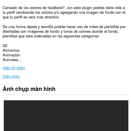
Cansado de los colores de facebook?, con este plugin podrás darle vida a
tu perfil cambiando los colores y/o agregando una imagen de fondo con el
que tu perfil se vera mas atractivo.
De una forma rápida y sencilla podrás hacer uso de miles de plantillas pre
diseñadas con imágenes de fondo y tonos de colores acorde al fondo,
plantillas que esta ordenadas en las siguientes categorías:
3D
Alimentos
Animación
Animales...
Hiển thị thêm
Giấy phép
Ảnh chụp màn hình
Tiện
ích
mở
rộng
này
có
thể
truy
cập