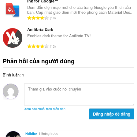
n
Ink for Google™
ế
g
g
Đem đến diện mạo mới cho các trang Google yêu thích của
p
:
bạn. Cập nhật giao diện mới theo phong cách Material Des...
s
h
T
10
ố
ạ
ổ
x
n
n
Anilibria Dark
ế
g
g
Enables dark theme for Anilibria.TV!
p
:
s
h
T
13
ố
ạ
ổ
x
n
n
Phản hồi của người dùng
ế
g
g
p
:
s
h
Bình luận: 1
ố
ạ
x
n
ế
g
p
:
h
ạ
Xem các chuỗi trên diễn đàn
n
Đăng nhập để đăng
g
:
Ndidiar
1 tháng trước