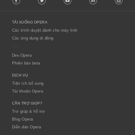
l
l
o
TẢI XUỐNG OPERA
w
O
Các trình duyệt dành cho máy tính
p
Các ứng dụng di động
e
r
a
Dev.Opera
Phiên bản beta
DỊCH VỤ
Tiện ích bổ sung
Tài khoản Opera
CẦN TRỢ GIÚP?
Trợ giúp & hỗ trợ
Blog Opera
Diễn đàn Opera