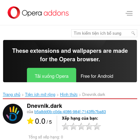
Chuyển
đến
nội
dung
chính
These extensions and wallpapers are made
for the
Opera browser
.
Tải xuống Opera
Free for Android
Trang chủ
Tiện ích mở rộng
Hình thức
Dnevnik.dark‎
Dnevnik.dark
của
b5a8dd0b-c0da-4086-984f-7143ffb7ba83
0.0
Xếp hạng của bạn
/ 5
Tổng số xếp hạng:
0