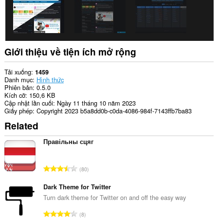
Giới thiệu về tiện ích mở rộng
Tải xuống
1459
Danh mục
Hình thức
Phiên bản
0.5.0
Kích cỡ
150,6 KB
Cập nhật lần cuối
Ngày 11 tháng 10 năm 2023
Giấy phép
Copyright 2023 b5a8dd0b-c0da-4086-984f-7143ffb7ba83
Related
Правільны сцяг
T
80
ổ
n
Dark Theme for Twitter
g
Turn dark theme for Twitter on and off the easy way
s
T
8
ố