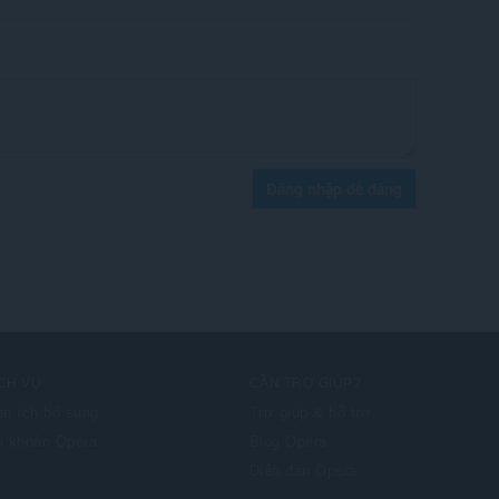
Đăng nhập để đăng
CH VỤ
CẦN TRỢ GIÚP?
ện ích bổ sung
Trợ giúp & hỗ trợ
i khoản Opera
Blog Opera
Diễn đàn Opera