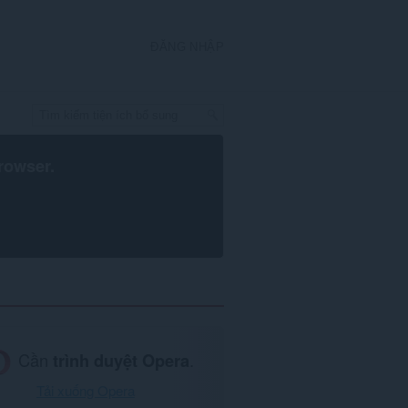
ĐĂNG NHẬP
rowser
.
Cần
trình duyệt Opera
.
Tải xuống Opera