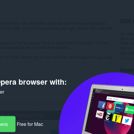
Giới 
metime the .swf (flash) files open directly in browser and starts
d the flash. In such scenarios one can right click on the links and
s
Tải xuố
Danh m
nd you what to convert those to hyperlinks in few click. In such
Phiên b
ill convert all the text links to hyperlinks
Kích cỡ
Cập nhật
form of HTML anchor tag so that the code can be placed in any blog
Giấy ph
Rela
pera browser with:
ker
pera
Free for Mac