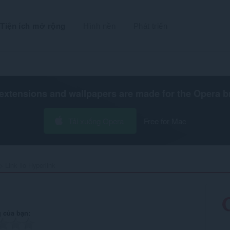
Tiện ích mở rộng
Hình nền
Phát triển
extensions and wallpapers are made for the
Opera b
Tải xuống Opera
Free for Mac
Link To Hyperlink‎
 của bạn