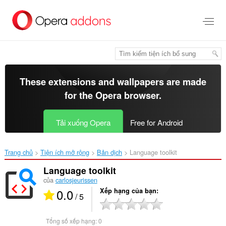
Chuyển
đến
nội
dung
chính
These extensions and wallpapers are made
for the
Opera browser
.
Tải xuống Opera
Free for Android
Trang chủ
Tiện ích mở rộng
Bản dịch
Language toolkit‎
Language toolkit
của
carlosjeurissen
0.0
Xếp hạng của bạn
/ 5
Tổng số xếp hạng:
0