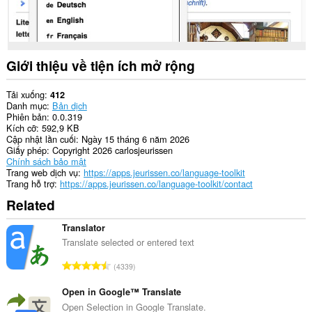
các
trang
web.
This
permission
Giới thiệu về tiện ích mở rộng
allows
other
installed
Tải xuống
412
extensions
Danh mục
Bản dịch
and
Phiên bản
0.0.319
web
Kích cỡ
592,9 KB
pages
Cập nhật lần cuối
Ngày 15 tháng 6 năm 2026
to
Giấy phép
Copyright 2026 carlosjeurissen
communicate
Chính sách bảo mật
with
Trang web dịch vụ
https://apps.jeurissen.co/language-toolkit
this
Trang hỗ trợ
https://apps.jeurissen.co/language-toolkit/contact
extension.
Related
Tiện
ích
Translator
mở
Translate selected or entered text
rộng
này
T
4339
sẽ
ổ
thêm
n
bảng
Open in Google™ Translate
điều
g
Open Selection in Google Translate.