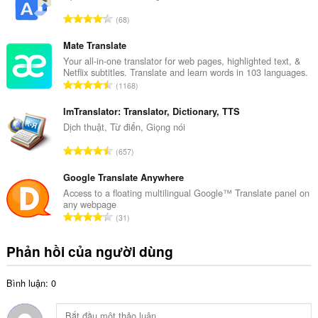
khiển
s
vào
T
68
ố
thanh
ổ
x
bên.
n
Mate Translate
ế
Tiện
g
Your all-in-one translator for web pages, highlighted text, &
p
ích
Netflix subtitles. Translate and learn words in 103 languages.
s
h
mở
T
1168
ố
ạ
rộng
ổ
x
này
n
n
ImTranslator: Translator, Dictionary, TTS
có
ế
g
g
Dịch thuật, Từ điển, Giọng nói
thể
p
:
truy
s
h
T
cập
657
ố
ạ
tab
ổ
x
và
n
n
Google Translate Anywhere
ế
hoạt
g
g
Access to a floating multilingual Google™ Translate panel on
động
p
:
any webpage
s
duyệt
h
T
web
31
ố
ạ
ổ
của
x
n
bạn.
n
Phản hồi của người dùng
ế
g
g
p
:
s
h
Bình luận: 0
ố
ạ
x
n
ế