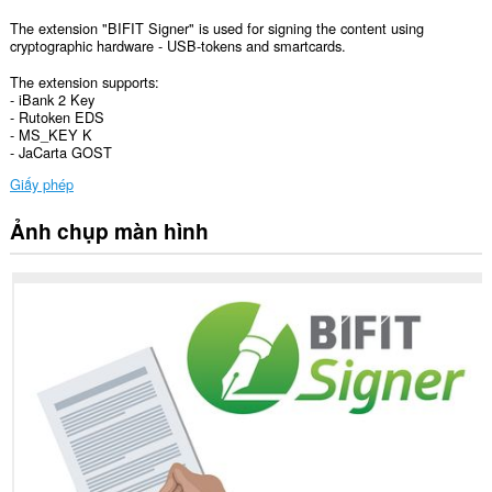
The extension "BIFIT Signer" is used for signing the content using
cryptographic hardware - USB-tokens and smartcards.
The extension supports:
- iBank 2 Key
- Rutoken EDS
- MS_KEY K
- JaCarta GOST
Giấy phép
Ảnh chụp màn hình
Tiện
ích
mở
rộng
này
có
thể
truy
cập
tab
và
hoạt
động
duyệt
web