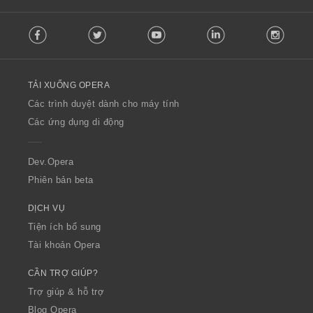
F
Facebook
Twitter
Youtube
LinkedIn
Instag
o
l
l
o
TẢI XUỐNG OPERA
w
O
Các trình duyệt dành cho máy tính
p
Các ứng dụng di động
e
r
a
Dev.Opera
Phiên bản beta
DỊCH VỤ
Tiện ích bổ sung
Tài khoản Opera
CẦN TRỢ GIÚP?
Trợ giúp & hỗ trợ
Blog Opera