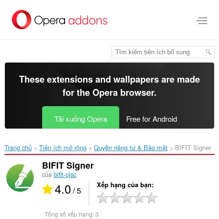
Chuyển
đến
nội
dung
chính
These extensions and wallpapers are made
for the
Opera browser
.
Tải xuống Opera
Free for Android
Trang chủ
Tiện ích mở rộng
Quyền riêng tư & Bảo mật
BIFIT Signer‎
BIFIT Signer
của
bifit-ojsc
4.0
Xếp hạng của bạn
/ 5
Tổng số xếp hạng:
3