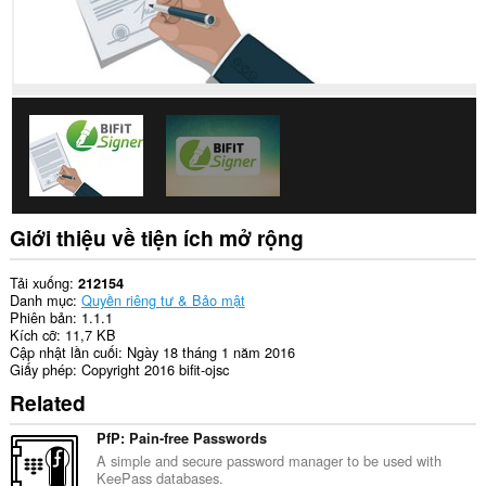
của
bạn.
Giới thiệu về tiện ích mở rộng
Tải xuống
212154
Danh mục
Quyền riêng tư & Bảo mật
Phiên bản
1.1.1
Kích cỡ
11,7 KB
Cập nhật lần cuối
Ngày 18 tháng 1 năm 2016
Giấy phép
Copyright 2016 bifit-ojsc
Related
PfP: Pain-free Passwords
A simple and secure password manager to be used with
KeePass databases.