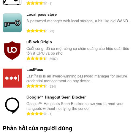
T
1
ổ
n
Local pass store
g
A password manager with local storage, a bit like old WAND.
s
T
22
ố
ổ
x
n
uBlock Origin
ế
g
Cuối cùng, đã có một công cụ chặn quảng cáo hiệu quả, tiêu
p
tốn ít CPU và bộ nhớ.
s
h
T
5987
ố
ạ
ổ
x
n
n
LastPass
ế
g
g
LastPass is an award-winning password manager for secure
p
:
credential management on any device.
s
h
T
334
ố
ạ
ổ
x
n
n
Google™ Hangout Seen Blocker
ế
g
g
Google™ Hangouts Seen Blocker allows you to read your
p
:
hangouts without notifying the sender.
s
h
T
1
ố
ạ
ổ
x
n
n
Phản hồi của người dùng
ế
g
g