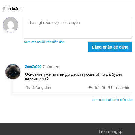
p
:
s
h
Bình luận: 1
ố
ạ
x
n
ế
g
p
:
h
ạ
Xem các chuỗi trên diễn đàn
n
Đăng nhập để đăng
g
:
ZaraZa220
7 năm trước
Обновите уже плагин до действующего! Когда будет
версия 7.11?
Đường dẫn
Trả lời
Trích dẫn
Xem các chuỗi trên diễn đàn
Trên cùng