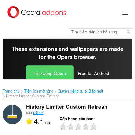
Chuyển
đến
nội
dung
chính
These extensions and wallpapers are made
for the
Opera browser
.
Tải xuống Opera
Free for Android
Trang chủ
Tiện ích mở rộng
Quyền riêng tư & Bảo mật
History Limiter Custom Refresh‎
History Limiter Custom Refresh
của
n49o7
4.1
Xếp hạng của bạn
/ 5