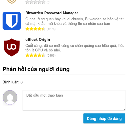
h
T
0
ố
ạ
ổ
x
n
n
Bitwarden Password Manager
ế
g
g
Ở nhà, ở cơ quan hay khi di chuyển, Bitwarden sẽ bảo vệ tất
p
:
cả mật khẩu, mã khóa và thông tin cá nhân của bạn
s
h
T
1276
ố
ạ
ổ
x
n
n
uBlock Origin
ế
g
g
Cuối cùng, đã có một công cụ chặn quảng cáo hiệu quả, tiêu
p
:
tốn ít CPU và bộ nhớ.
s
h
T
5986
ố
ạ
ổ
x
n
n
Phản hồi của người dùng
ế
g
g
p
:
s
h
Bình luận: 0
ố
ạ
x
n
ế
g
p
:
h
ạ
n
Đăng nhập để đăng
g