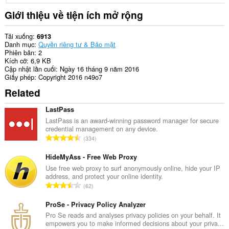
Giới thiệu về tiện ích mở rộng
Tải xuống
6913
Danh mục
Quyền riêng tư & Bảo mật
Phiên bản
2
Kích cỡ
6,9 KB
Cập nhật lần cuối
Ngày 16 tháng 9 năm 2016
Giấy phép
Copyright 2016 n49o7
Related
LastPass
LastPass is an award-winning password manager for secure
credential management on any device.
T
334
ổ
n
HideMyAss - Free Web Proxy
g
Use free web proxy to surf anonymously online, hide your IP
address, and protect your online identity.
s
T
62
ố
ổ
x
n
ProSe - Privacy Policy Analyzer
ế
g
Pro Se reads and analyses privacy policies on your behalf. It
p
empowers you to make informed decisions about your priva...
s