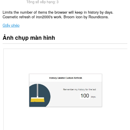
Tổng số xếp hạng:
3
Limits the number of items the browser will keep in history by days.
Cosmetic refresh of iron2000's work. Broom icon by Roundicons.
Giấy phép
Ảnh chụp màn hình
Tiện
ích
mở
rộng
này
có
thể
đọc
và
sửa
đổi
lịch
sử
duyệt
web
của
bạn.