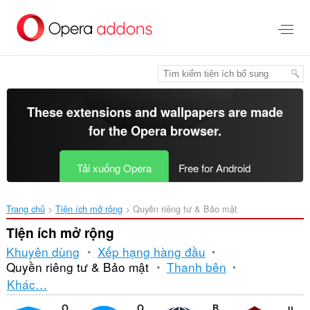
Chuyển
đến
nội
dung
chính
These extensions and wallpapers are made
for the
Opera browser
.
Tải xuống Opera
Free for Android
Trang chủ
Tiện ích mở rộng
Quyền riêng tư & Bảo mật
Tiện ích mở rộng
Khuyên dùng
Xếp hạng hàng đầu
Quyền riêng tư & Bảo mật
Thanh bên
Sắp
Khác…
xếp
Opera Ad blocker
Opera Free VPN
Browsec VPN
uBlock Origin