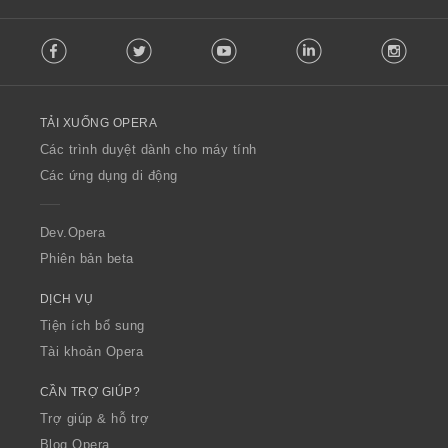
h
h
h
h
ạ
ạ
ạ
ạ
F
n
n
n
n
Facebook
Twitter
Youtube
LinkedIn
Instag
o
g
g
g
g
l
:
:
:
:
l
o
TẢI XUỐNG OPERA
w
O
Các trình duyệt dành cho máy tính
p
Các ứng dụng di động
e
r
a
Dev.Opera
Phiên bản beta
DỊCH VỤ
Tiện ích bổ sung
Tài khoản Opera
CẦN TRỢ GIÚP?
Trợ giúp & hỗ trợ
Blog Opera