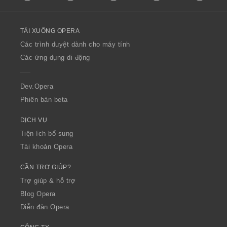
l
l
o
TẢI XUỐNG OPERA
w
O
Các trình duyệt dành cho máy tính
p
Các ứng dụng di động
e
r
a
Dev.Opera
Phiên bản beta
DỊCH VỤ
Tiện ích bổ sung
Tài khoản Opera
CẦN TRỢ GIÚP?
Trợ giúp & hỗ trợ
Blog Opera
Diễn đàn Opera