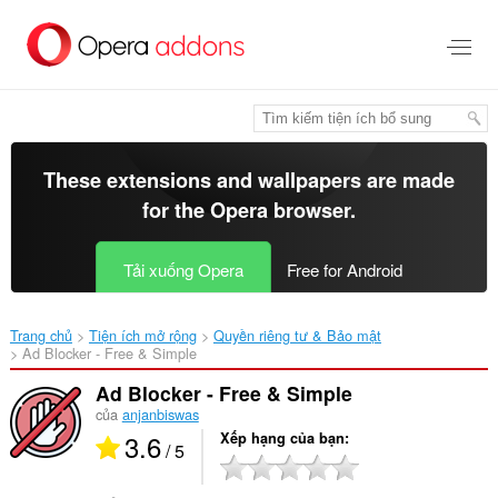
Chuyển
đến
nội
dung
chính
These extensions and wallpapers are made
for the
Opera browser
.
Tải xuống Opera
Free for Android
Trang chủ
Tiện ích mở rộng
Quyền riêng tư & Bảo mật
Ad Blocker - Free & Simple‎
Ad Blocker - Free & Simple
của
anjanbiswas
3.6
Xếp hạng của bạn
/ 5