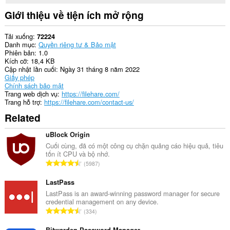
Giới thiệu về tiện ích mở rộng
Tải xuống
72224
Danh mục
Quyền riêng tư & Bảo mật
Phiên bản
1.0
Kích cỡ
18,4 KB
Cập nhật lần cuối
Ngày 31 tháng 8 năm 2022
Giấy phép
Chính sách bảo mật
Trang web dịch vụ
https://filehare.com/
Trang hỗ trợ
https://filehare.com/contact-us/
Related
uBlock Origin
Cuối cùng, đã có một công cụ chặn quảng cáo hiệu quả, tiêu
tốn ít CPU và bộ nhớ.
T
5987
ổ
n
LastPass
g
LastPass is an award-winning password manager for secure
credential management on any device.
s
T
334
ố
ổ
x
Bitwarden Password Manager