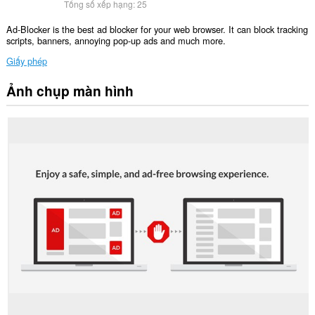
Tổng số xếp hạng:
25
Ad-Blocker is the best ad blocker for your web browser. It can block tracking
scripts, banners, annoying pop-up ads and much more.
Giấy phép
Ảnh chụp màn hình
Tiện
ích
mở
rộng
này
có
thể
truy
cập
dữ
liệu
của
bạn
trên
tất
cả
các
trang
web.