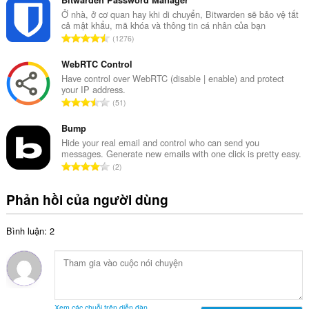
n
ế
g
Ở nhà, ở cơ quan hay khi di chuyển, Bitwarden sẽ bảo vệ tất
p
cả mật khẩu, mã khóa và thông tin cá nhân của bạn
s
h
T
1276
ố
ạ
ổ
x
n
n
WebRTC Control
ế
g
g
Have control over WebRTC (disable | enable) and protect
p
:
your IP address.
s
h
T
51
ố
ạ
ổ
x
n
n
Bump
ế
g
g
Hide your real email and control who can send you
p
:
messages. Generate new emails with one click is pretty easy.
s
h
T
2
ố
ạ
ổ
x
n
n
Phản hồi của người dùng
ế
g
g
p
:
s
h
Bình luận: 2
ố
ạ
x
n
ế
g
p
:
h
ạ
Xem các chuỗi trên diễn đàn