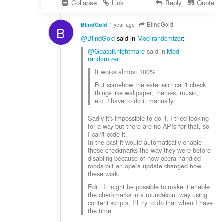
Collapse
Link
Reply
Quote
BlindGold
BlindGold
1 year ago
B
@BlindGold
said in
Mod randomizer
:
@GeassKnightmare
said in
Mod
randomizer
:
It works almost 100%
But somehow the extension can't check
things like wallpaper, themes, music,
etc. I have to do it manually.
Sadly it's impossible to do it, I tried looking
for a way but there are no APIs for that, so
I can't code it.
In the past it would automatically enable
these checkmarks the way they were before
disabling because of how opera handled
mods but an opera update changed how
these work.
Edit: It might be possible to make it enable
the checkmarks in a roundabout way using
content scripts, I'll try to do that when I have
the time