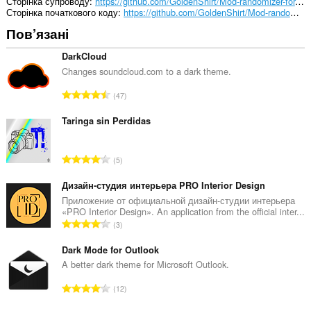
додає
Сторінка супроводу
https://github.com/GoldenShirt/Mod-randomizer-for-Opera-GX/issues
панель
Сторінка початкового коду
https://github.com/GoldenShirt/Mod-randomizer-for-Opera-GX.git
на
Пов’язані
бічну
панель.
DarkCloud
Changes soundcloud.com to a dark theme.
З
47
а
г
Taringa sin Perdidas
а
л
З
5
ь
а
н
г
Дизайн-студия интерьера PRO Interior Design
а
а
Приложение от официальной дизайн-студии интерьера
к
«PRO Interior Design». An application from the official inter...
л
і
З
3
ь
л
а
н
ь
г
Dark Mode for Outlook
а
к
а
A better dark theme for Microsoft Outlook.
к
і
л
і
З
с
12
ь
л
а
т
н