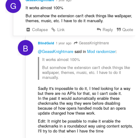
G
It works almost 100%
But somehow the extension can't check things like wallpaper,
themes, music, etc. I have to do it manually.
Collapse
Link
Reply
Quote
GeassKnightmare
BlindGold
1 year ago
B
@GeassKnightmare
said in
Mod randomizer
:
It works almost 100%
But somehow the extension can't check things like
wallpaper, themes, music, etc. I have to do it
manually.
Sadly it's impossible to do it, I tried looking for a way
but there are no APIs for that, so I can't code it.
In the past it would automatically enable these
checkmarks the way they were before disabling
because of how opera handled mods but an opera
update changed how these work.
Edit: It might be possible to make it enable the
checkmarks in a roundabout way using content scripts,
I'll try to do that when I have the time