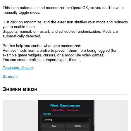
This is an automatic mod randomizer for Opera GX, so you don't have to
manually toggle mods.
Just click on randomize, and the extension shuffles your mods and redirects
you to enable them.
Supports manual, on restart, and scheduled randomization. Mods are
automatically detected.
Profiles help you control what gets randomized:
Remove mods from a profile to prevent them from being toggled (for
example game widgets, cursors, or a mood like video games).
You can create profiles or import/export them...
Показати більше
Дозволи
Знімки вікон
Це
розширення
може
отримувати
доступ
до
ваших
даних
на