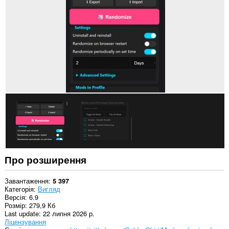
деяких
із
сайтів.
Це
розширення
керуватиме
вашими
розширеннями.
This
extension
can
create
rich
notifications
and
display
them
to
Про розширення
you
in
the
Завантаження
5 397
system
Категорія
Вигляд
tray.
Версія
6.9
Розмір
279,9 Кб
Це
Last update
22 липня 2026 р.
розширення
Ліцензування