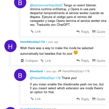
B
@panconmantequilla22
Tengo un event listener,
chrome.runtime.onStartup, y Opera lo usa para
despertar temporalmente el service worker cuando se
dispara. Ejecuta el código para el reinicio del
navegador y luego Opera termina el service worker otra
vez. Traducido con ChatGPT.
Link
Reply
Quote
HaveANiceDay1178
1 year ago
H
Wish there was a way to make the mods be selected
automatically but besides that its cool
Collapse
Link
Reply
Quote
HaveANiceDay1178
BlindGold
1 year ago
B
@HaveANiceDay1178
Thank you!
If you mean enable the checkmarks yeah me too, but
if you meant select which extension are mods there's
an option for that.
Link
Reply
Quote
GeassKnightmare
1 year ago