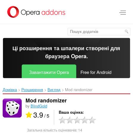
Перейти
до
основного
вмісту
Ці розширення та шпалери створені для
браузера Opera
.
Завантажити Opera
Free for Android
Домівка
Розширення
Вигляд
Mod randomizer‎
Mod randomizer
by
BlindGold
3.9
Ваша оцінка
/ 5
Загальна кількість оцінювачів:
14