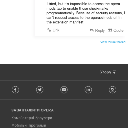
I tried, but it's impossible to access the opera
mods tab to enable those checkmarks
programmatically. Because of security reasons, I
can't request access to the opera://mods url in
the extension manifest.
Link
Reply
Quote
View forum thread
Угору
F
Facebook
Twitter
Youtube
LinkedIn
Instag
o
l
l
o
ЗАВАНТАЖИТИ OPERA
w
O
Комп’ютерні браузери
p
Мобільні програми