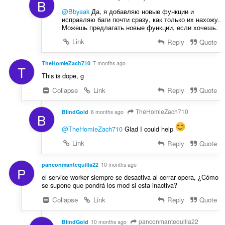
B
н
і
@Bbyaak
Да, я добавляю новые функции и
ю
в
исправляю баги почти сразу, как только их нахожу.
в
Можешь предлагать новые функции, если хочешь.
:
а
Link
Reply
Quote
ч
і
TheHomieZach710
7 months ago
в
T
:
This is dope, g
Collapse
Link
Reply
Quote
TheHomieZach710
BlindGold
6 months ago
B
@TheHomieZach710
Glad I could help
Link
Reply
Quote
panconmantequilla22
10 months ago
P
el service worker siempre se desactiva al cerrar opera, ¿Cómo
se supone que pondrá los mod si esta inactiva?
Collapse
Link
Reply
Quote
panconmantequilla22
BlindGold
10 months ago