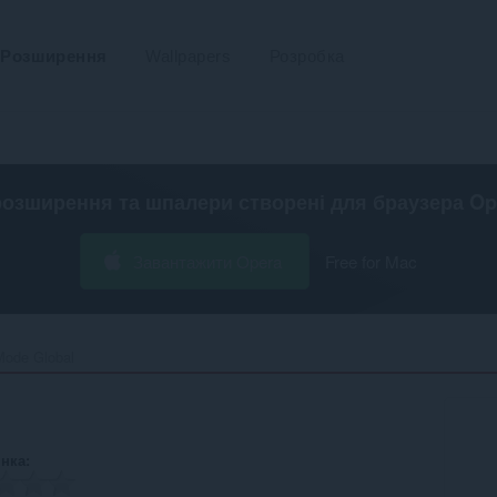
Розширення
Wallpapers
Розробка
розширення та шпалери створені для
браузера Op
Завантажити Opera
Free for Mac
Mode Global‎
інка