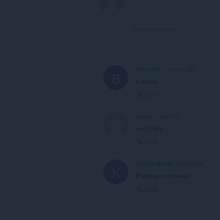
вкладок
і
журналу
перегляду.
View forum thread
Balaneem
9 months ago
B
it works
Link
Qunalc
1 year ago
pretty fine
Link
Kotova-Milana
2 years ago
K
Работает отлично!
Link