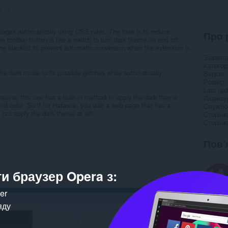
в:
26
ages automatically using CSS rules. The idea is to reduce
Про 
 toolbar button is like a switch to turn dark theme on and off.
he blacklist to prevent automatic conversion when the extension is
Завант
Категор
he dark mode to fix possible glitches while automatically
Версія
Розмір
Last up
sions, this one has a built-in method to apply the dark theme
Ліцензу
d color. So if for instance, you visit a web page that has a
Службо
 not apply the dark theme at all!
Сторінк
Сторінк
Пов’
и браузер Opera з:
ker
яду