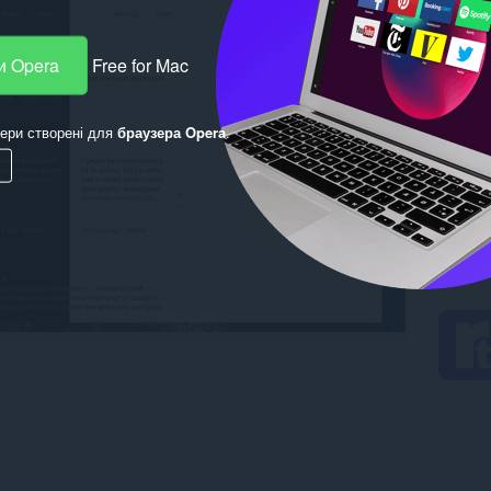
и Opera
Free for Mac
ери створені для
браузера Opera
.