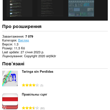
Про розширення
Завантаження
7 079
Категорія
Вигляд
Версія
1.3
Розмір
11,5 Кб
Last update
27 січня 2023 р.
Ліцензування
Copyright 2020 sirj0k3r
Пов’язані
Taringa sin Perdidas
З
5
а
г
Правільны сцяг
а
л
З
80
ь