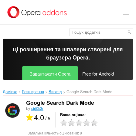
Перейти
до
основного
вмісту
Ці розширення та шпалери створені для
браузера Opera
.
Завантажити Opera
Free for Android
Домівка
Розширення
Вигляд
Google Search Dark Mode‎
Google Search Dark Mode
by
sirj0k3r
4.0
Ваша оцінка
/ 5
Загальна кількість оцінювачів:
8