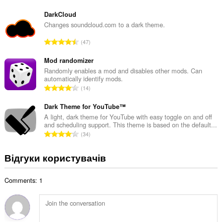
а
н
г
DarkCloud
а
а
Changes soundcloud.com to a dark theme.
к
л
і
З
47
ь
л
а
н
ь
г
Mod randomizer
а
к
а
Randomly enables a mod and disables other mods. Can
к
і
automatically identify mods.
л
і
З
с
14
ь
л
а
т
н
ь
г
Dark Theme for YouTube™
ь
а
к
а
о
A light, dark theme for YouTube with easy toggle on and off
к
і
and scheduling support. This theme is based on the default...
л
ц
і
З
с
34
ь
і
л
а
т
н
н
ь
г
ь
Відгуки користувачів
а
ю
к
а
о
к
в
і
л
ц
і
а
с
Comments: 1
ь
і
л
ч
т
н
н
ь
і
ь
а
ю
к
в
о
к
в
і
:
ц