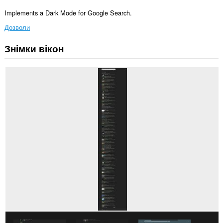
Implements a Dark Mode for Google Search.
Дозволи
Знімки вікон
Це
розширення
може
отримувати
доступ
до
ваших
даних
на
деяких
із
сайтів.