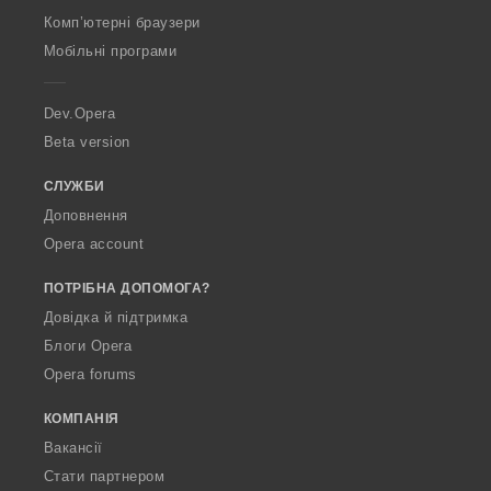
O
Комп’ютерні браузери
p
Мобільні програми
e
r
a
Dev.Opera
Beta version
СЛУЖБИ
Доповнення
Opera account
ПОТРІБНА ДОПОМОГА?
Довідка й підтримка
Блоги Opera
Opera forums
КОМПАНІЯ
Вакансії
Стати партнером