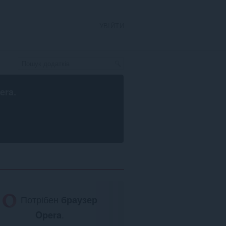
УВІЙТИ
era
.
Потрібен
браузер
Opera
.