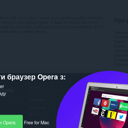
в:
5
theme, but not to have it match your operating system dark/light
Про 
 theme to your system theme. It does not modify the theme
nstall the extension, it will revert to your previous setting, and if
ch each device's system theme.
Завант
Категор
Версія
Розмір
Last up
Ліцензу
Сторінк
Сторінк
и браузер Opera з:
Пов’
ker
яду
и Opera
Free for Mac