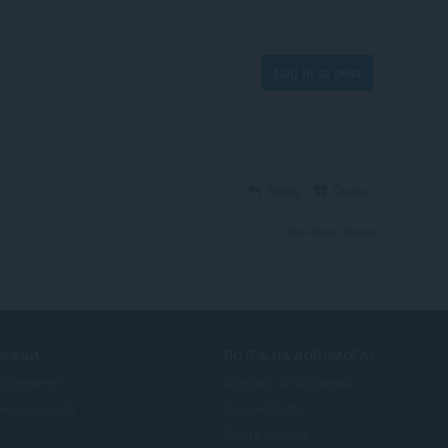
Log in to post
Reply
Quote
View forum thread
ЛУЖБИ
ПОТРІБНА ДОПОМОГА?
повнення
Довідка й підтримка
era account
Блоги Opera
Opera forums