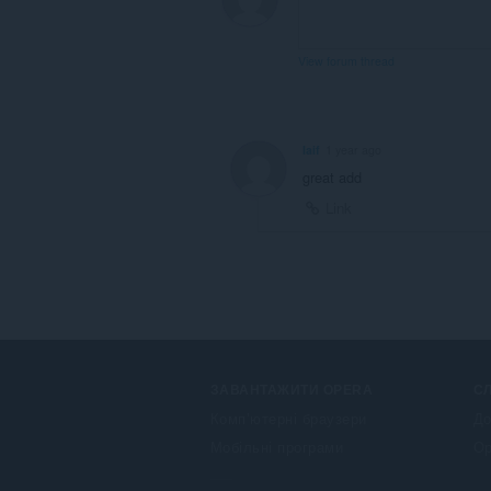
View forum thread
Iaif
1 year ago
great add
Link
ЗАВАНТАЖИТИ OPERA
С
Комп’ютерні браузери
До
Мобільні програми
Op