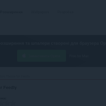
Розширення
Wallpapers
Розробка
розширення та шпалери створені для
браузера Op
Завантажити Opera
Free for Mac
ark Theme for Feedly‎
r Feedly
інка