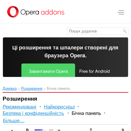
Перейти
до
основного
вмісту
Ці розширення та шпалери створені для
браузера Opera
.
Завантажити Opera
Free for Android
Домівка
Розширення
Бічна панель
Розширення
Рекомендовані
Найкорисніші
Безпека і конфіденційність
Бічна панель
Впорядкування
Більше…
і
Bookmarks Manager and Viewer
uMatrix
Twitter Lite Sidebar (Unofficial)
SunBible