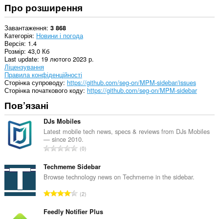
Про розширення
Завантаження
3 868
Категорія
Новини і погода
Версія
1.4
Розмір
43,0 Кб
Last update
19 лютого 2023 р.
Ліцензування
Правила конфіденційності
Сторінка супроводу
https://github.com/seg-on/MPM-sidebar/issues
Сторінка початкового коду
https://github.com/seg-on/MPM-sidebar
Пов’язані
DJs Mobiles
Latest mobile tech news, specs & reviews from DJs Mobiles
— since 2010.
З
0
а
г
Techmeme Sidebar
а
Browse technology news on Techmeme in the sidebar.
л
З
2
ь
а
н
г
Feedly Notifier Plus
а