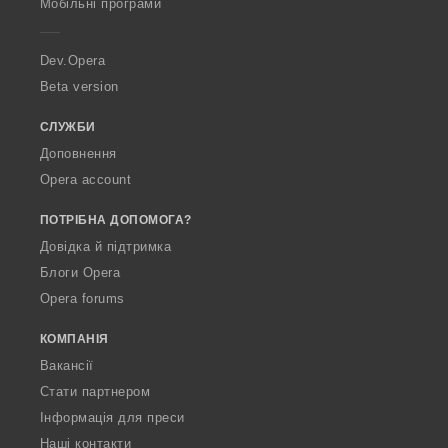
Мобільні програми
e
r
a
Dev.Opera
Beta version
СЛУЖБИ
Доповнення
Opera account
ПОТРІБНА ДОПОМОГА?
Довідка й підтримка
Блоги Opera
Opera forums
КОМПАНІЯ
Вакансії
Стати партнером
Інформація для преси
Наші контакти