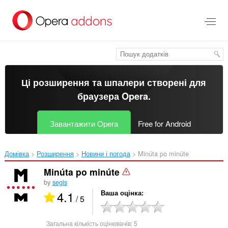
Перейти
до
основного
вмісту
Ці розширення та шпалери створені для
браузера Opera
.
Завантажити Opera
Free for Android
Домівка
Розширення
Новини і погода
Minúta po minúte‎
Minúta po minúte
by
segis
4.1
Ваша оцінка
/ 5
Загальна кількість оцінювачів:
5