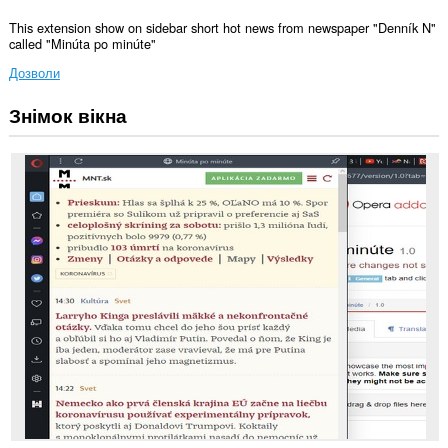
This extension show on sidebar short hot news from newspaper "Denník N"
called "Minúta po minúte"
Дозволи
Знімок вікна
Це
розширення
може
отримувати
доступ
до
ваших
даних
на
деяких
із
сайтів.
Це
розширення
додає
панель
на
бічну
панель.