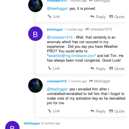
bkelloggsr
coleslaw1915
7 months ago
@bkelloggsr
: yes, it is pinned
Link
Reply
Quote
coleslaw1915
bkelloggsr
7 months ago
B
@coleslaw1915
- Well, that certainly is an
anomaly which has not occured in my
experience . Did you say you have Weather
PRO? You could write to
"
weather@mg.timleland.com
" and tell Tim. He
has always been most congenial. Good Luck!
Link
Reply
Quote
bkelloggsr
coleslaw1915
7 months ago
@bkelloggsr
: yes i emailed him after i
uninstalled/reinstalled to tell him that i forgot to
make note of my activation key so he reenabled
pro for me.
Link
Reply
Quote
bkelloggsr
8 months ago
B