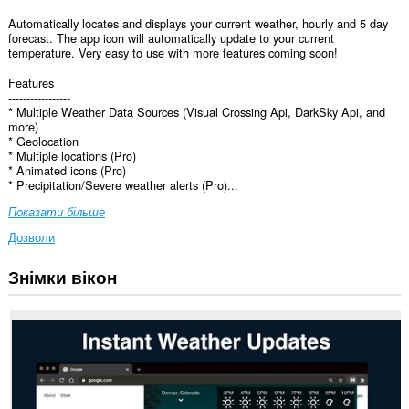
Automatically locates and displays your current weather, hourly and 5 day
forecast. The app icon will automatically update to your current
temperature. Very easy to use with more features coming soon!
Features
-----------------
* Multiple Weather Data Sources (Visual Crossing Api, DarkSky Api, and
more)
* Geolocation
* Multiple locations (Pro)
* Animated icons (Pro)
* Precipitation/Severe weather alerts (Pro)...
Показати більше
Дозволи
Знімки вікон
Це
розширення
може
визначати
місце
вашого
перебування.
This
extension