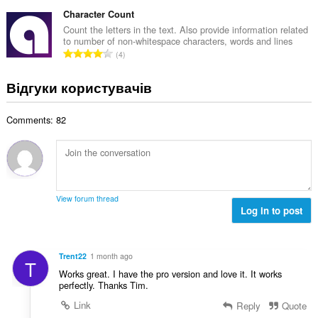
а
т
н
ь
г
Character Count
ь
а
к
а
о
Count the letters in the text. Also provide information related
к
і
to number of non-whitespace characters, words and lines
л
ц
і
З
с
4
ь
і
л
а
т
н
н
ь
г
ь
Відгуки користувачів
а
ю
к
а
о
к
в
і
л
ц
і
а
с
Comments: 82
ь
і
л
ч
т
н
н
ь
і
ь
а
ю
к
в
о
к
в
і
:
ц
і
а
с
і
л
ч
т
View forum thread
н
ь
і
Log in to post
ь
ю
к
в
о
в
і
:
ц
а
с
і
Trent22
1 month ago
ч
T
т
н
Works great. I have the pro version and love it. It works
і
ь
ю
perfectly. Thanks Tim.
в
о
в
:
Link
Reply
Quote
ц
а