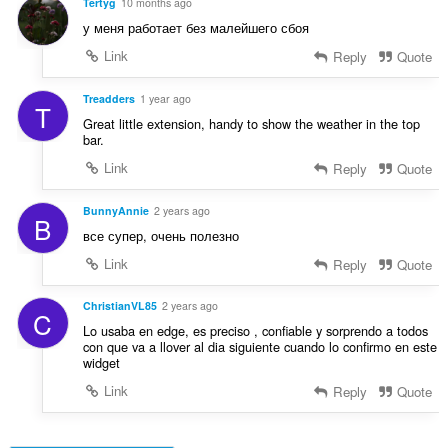
Tertyg
10 months ago
у меня работает без малейшего сбоя
Link
Reply
Quote
Treadders
1 year ago
T
Great little extension, handy to show the weather in the top
bar.
Link
Reply
Quote
BunnyAnnie
2 years ago
B
все супер, очень полезно
Link
Reply
Quote
ChristianVL85
2 years ago
C
Lo usaba en edge, es preciso , confiable y sorprendo a todos
con que va a llover al dia siguiente cuando lo confirmo en este
widget
Link
Reply
Quote