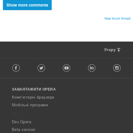
Show more comments
View forum thread
Угору
F
Facebook
Twitter
Youtube
LinkedIn
Instag
o
l
l
o
ЗАВАНТАЖИТИ OPERA
w
O
Комп’ютерні браузери
p
Мобільні програми
e
r
a
Dev.Opera
Beta version