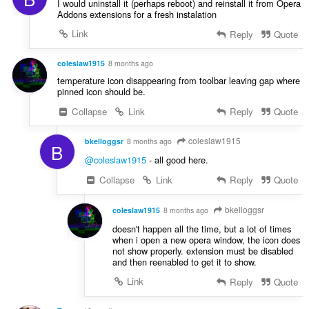
I would uninstall it (perhaps reboot) and reinstall it from Opera
Addons extensions for a fresh instalation
Link
Reply
Quote
coleslaw1915
8 months ago
temperature icon disappearing from toolbar leaving gap where
pinned icon should be.
Collapse
Link
Reply
Quote
coleslaw1915
bkelloggsr
8 months ago
B
@coleslaw1915
- all good here.
Collapse
Link
Reply
Quote
bkelloggsr
coleslaw1915
8 months ago
doesn't happen all the time, but a lot of times
when i open a new opera window, the icon does
not show properly. extension must be disabled
and then reenabled to get it to show.
Link
Reply
Quote