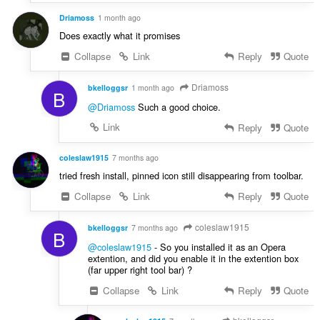
і
ч
н
Driamoss
1 month ago
і
ю
Does exactly what it promises
в
в
:
Collapse
Link
Reply
Quote
а
ч
Driamoss
і
bkelloggsr
1 month ago
B
в
@Driamoss
Such a good choice.
:
Link
Reply
Quote
coleslaw1915
7 months ago
tried fresh install, pinned icon still disappearing from toolbar.
Collapse
Link
Reply
Quote
coleslaw1915
bkelloggsr
7 months ago
B
@coleslaw1915
- So you installed it as an Opera
extention, and did you enable it in the extention box
(far upper right tool bar) ?
Collapse
Link
Reply
Quote