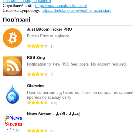
Правила конфіденційності
Службовий сайт
https://weatherextension.com/
Сторінка супроводу
https://timleland.com/weather-extension/
Пов’язані
Just Bitcoin Ticker PRO
Bitcoin Price at a glance
З
9
а
г
RSS Zing
а
Notification for new RSS feed posts. No account required.
л
З
5
ь
а
н
г
Gismeteo
а
а
Прогноз погоди від Гісметео. Поточна погода і детальний
к
прогноз по всьому світу.
л
і
З
460
ь
л
а
н
ь
г
News Stream - إشعارات الأخبار
а
к
а
к
і
л
і
З
с
1
ь
л