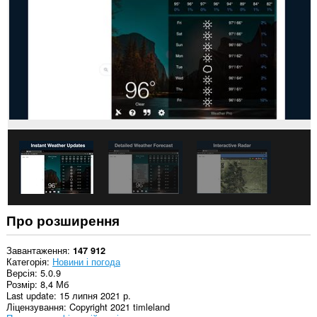
can
create
rich
notifications
and
display
them
to
you
in
the
system
tray.
Про розширення
Завантаження
147 912
Категорія
Новини і погода
Версія
5.0.9
Розмір
8,4 Мб
Last update
15 липня 2021 р.
Ліцензування
Copyright 2021 timleland