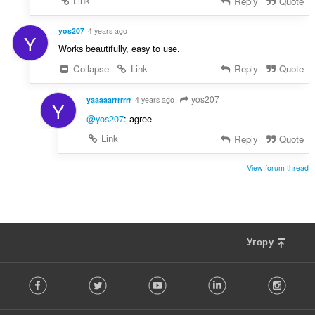
Link
Reply
Quote
і
в
yos207
4 years ago
Y
:
Works beautifully, easy to use.
Collapse
Link
Reply
Quote
yos207
yaaaaarrrrrrr
4 years ago
Y
@yos207
: agree
Link
Reply
Quote
View forum thread
Угору
F
Facebook
Twitter
Youtube
LinkedIn
Instag
o
l
l