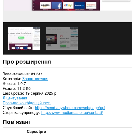
на
бічну
панель.
Це
розширення
може
отримувати
доступ
до
даних
щодо
ваших
Про розширення
вкладок
і
журналу
Завантаження
31 611
перегляду.
Категорія
Завантаження
Версія
1.0.7
Розмір
11,2 Кб
Last update
19 серпня 2025 р.
Ліцензування
Правила конфіденційності
Службовий сайт
https://send-anywhere.com/web/page/api
Сторінка супроводу
http://www.mediamaster.eu/contatti/
Пов’язані
Capcutpro