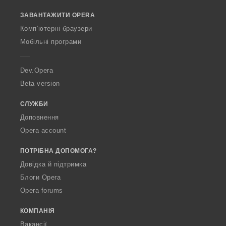
o
ЗАВАНТАЖИТИ OPERA
w
O
Комп’ютерні браузери
p
Мобільні програми
e
r
a
Dev.Opera
Beta version
СЛУЖБИ
Доповнення
Opera account
ПОТРІБНА ДОПОМОГА?
Довідка й підтримка
Блоги Opera
Opera forums
КОМПАНІЯ
Вакансії