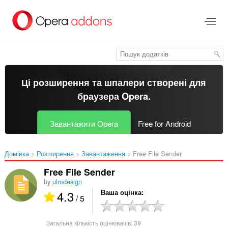
Перейти
до
основного
вмісту
Ці розширення та шпалери створені для
браузера Opera
.
Завантажити Opera
Free for Android
Домівка
Розширення
Завантаження
Free File Sender‎
Free File Sender
by
ulmdesign
4.3
Ваша оцінка
/ 5
Загальна кількість оцінювачів:
39