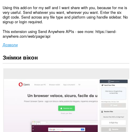
Using this add-on for my self and I want share with you, because for me is
very useful. Send whatever you want, wherever you want. Enter the six
digit code. Send across any file type and platform using handle sidebar. No
signup or login required.
This extension using Send Anywhere APIs - see more: https://send-
anywhere.com/web/page/api
Дозволи
Знімки вікон
Це
розширення
може
отримувати
доступ
до
ваших
даних
на
усіх
сайтах.
Це
розширення
додає
панель