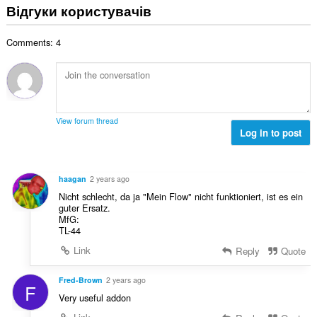
г
ь
Відгуки користувачів
а
ю
к
а
о
к
в
і
л
ц
і
а
с
Comments: 4
ь
і
л
ч
т
н
н
ь
і
ь
а
ю
к
в
о
к
в
і
:
ц
і
а
с
і
л
ч
т
View forum thread
н
ь
і
Log in to post
ь
ю
к
в
о
в
і
:
ц
а
с
і
haagan
2 years ago
ч
т
н
Nicht schlecht, da ja "Mein Flow" nicht funktioniert, ist es ein
і
ь
ю
guter Ersatz.
в
о
MfG:
в
:
ц
TL-44
а
і
ч
Link
Reply
Quote
н
і
ю
в
Fred-Brown
2 years ago
в
F
:
Very useful addon
а
ч