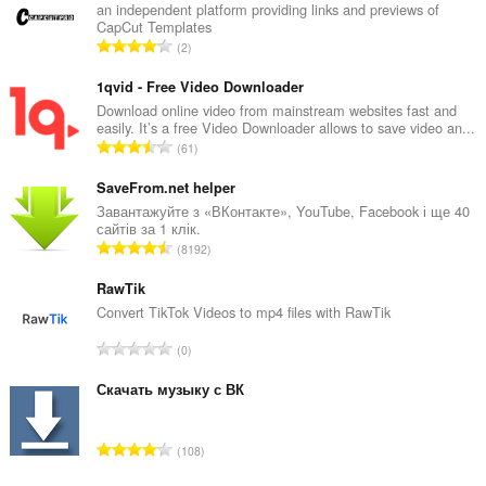
an independent platform providing links and previews of
CapCut Templates
З
2
а
г
1qvid - Free Video Downloader
а
Download online video from mainstream websites fast and
easily. It’s a free Video Downloader allows to save video an...
л
З
61
ь
а
н
г
SaveFrom.net helper
а
а
Завантажуйте з «ВКонтакте», YouTube, Facebook і ще 40
к
сайтів за 1 клік.
л
і
З
8192
ь
л
а
н
ь
г
RawTik
а
к
а
Convert TikTok Videos to mp4 files with RawTik
к
і
л
і
З
с
0
ь
л
а
т
н
ь
г
Скачать музыку с ВК
ь
а
к
а
о
к
і
л
ц
і
З
с
108
ь
і
л
а
т
н
н
ь