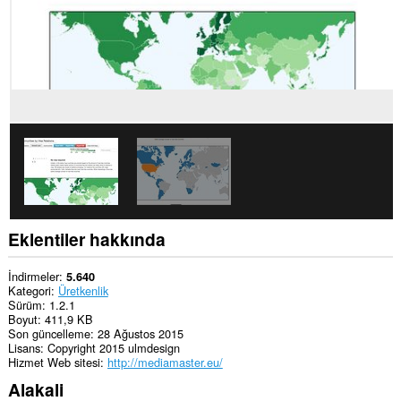
tarama
etkinliklerinize
erişebilir.
Eklentiler hakkında
İndirmeler
5.640
Kategori
Üretkenlik
Sürüm
1.2.1
Boyut
411,9 KB
Son güncelleme
28 Ağustos 2015
Lisans
Copyright 2015 ulmdesign
Hizmet Web sitesi
http://mediamaster.eu/
Alakali