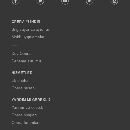
l
l
o
OPERA'YI İNDIR
w
O
Bilgisayar tarayıcıları
p
Mobil uygulamalar
e
r
a
Dev.Opera
Deneme sürümü
HIZMETLER
Eklentiler
Opera hesabı
YARDIM MI GEREKLI?
Yardım ve destek
Opera blogları
Opera forumları