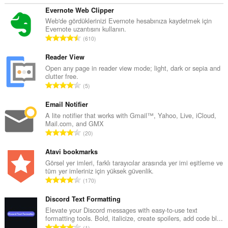
Evernote Web Clipper
Web'de gördüklerinizi Evernote hesabınıza kaydetmek için
Evernote uzantısını kullanın.
T
610
o
p
Reader View
l
Open any page in reader view mode; light, dark or sepia and
clutter free.
a
T
5
m
o
o
p
Email Notifier
y
l
A lite notifier that works with Gmail™, Yahoo, Live, iCloud,
s
Mail.com, and GMX
a
a
T
20
m
y
o
o
ı
p
Atavi bookmarks
y
s
l
Görsel yer imleri, farklı tarayıcılar arasında yer imi eşitleme ve
s
ı
tüm yer imleriniz için yüksek güvenlik.
a
a
T
:
170
m
y
o
o
ı
p
Discord Text Formatting
y
s
l
Elevate your Discord messages with easy-to-use text
s
ı
formatting tools. Bold, italicize, create spoilers, add code bl...
a
a
T
:
1