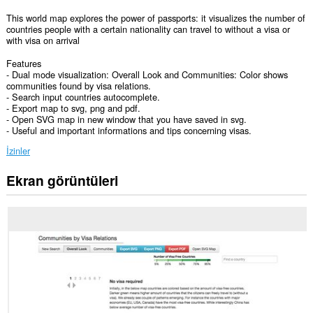
This world map explores the power of passports: it visualizes the number of
countries people with a certain nationality can travel to without a visa or
with visa on arrival
Features
- Dual mode visualization: Overall Look and Communities: Color shows
communities found by visa relations.
- Search input countries autocomplete.
- Export map to svg, png and pdf.
- Open SVG map in new window that you have saved in svg.
- Useful and important informations and tips concerning visas.
İzinler
Ekran görüntüleri
Bu
eklenti,
tüm
web
sitelerindeki
verilerinize
erişebilir.
Bu
eklenti,
sekmelerinize
ve