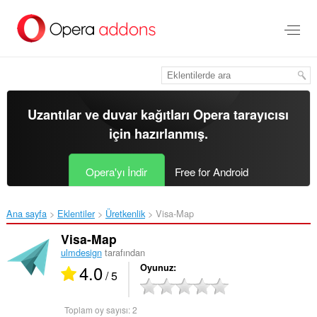
Ana
içeriğe
git
Uzantılar ve duvar kağıtları
Opera tarayıcısı
için hazırlanmış.
Opera'yı İndir
Free for Android
Ana sayfa
Eklentiler
Üretkenlik
Visa-Map‎
Visa-Map
ulmdesign
tarafından
4.0
Oyunuz
/ 5
Toplam oy sayısı:
2