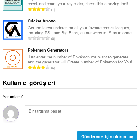
s
check and count your key clicks, check this amazing tool!
a
a
T
1
m
y
o
o
ı
p
Cricket Arroyo
y
s
l
Get the latest updates on all your favorite cricket leagues,
s
ı
including PSL and Big Bash, on our website. Stay informe...
a
a
T
:
0
m
y
o
o
ı
p
Pokemon Generators
y
s
l
Just enter the number of Pokémon you want to generate,
s
ı
and the generator will Create number of Pokemon for You!
a
a
T
:
6
m
y
o
o
ı
p
Kullanıcı görüşleri
y
s
l
s
ı
a
a
:
Yorumlar: 0
m
y
o
ı
y
s
s
ı
a
:
y
ı
Göndermek için oturum aç