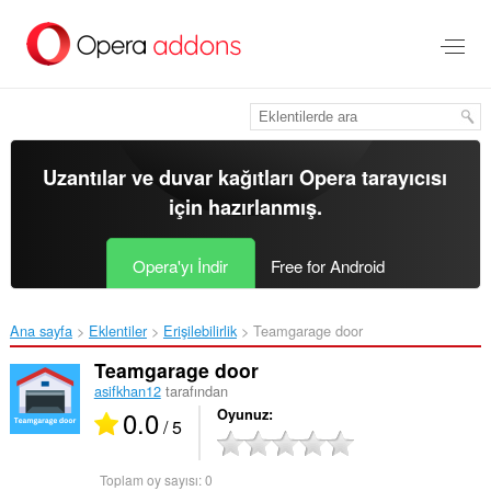
Ana
içeriğe
git
Uzantılar ve duvar kağıtları
Opera tarayıcısı
için hazırlanmış.
Opera'yı İndir
Free for Android
Ana sayfa
Eklentiler
Erişilebilirlik
Teamgarage door‎
Teamgarage door
asifkhan12
tarafından
0.0
Oyunuz
/ 5
Toplam oy sayısı:
0