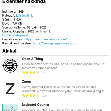
Eklentiler hakkında
İndirmeler
849
Kategori
Erişilebilirlik
Sürüm
1.0.0
Boyut
7,0 KB
Son güncelleme
03 Ekim 2023
Lisans
Copyright 2023 asifkhan12
Gizlilik sözleşmesi
Destek sayfası
https://teamgaragedoors.com/
Kaynak kodu sayfası
https://teamgaragedoors.com/
Alakali
Open-A-Thing
Open selected text as URL or ask a search engine about it;
maximize frames as tabs.
T
7
o
p
Zoom
l
Zoom, İnternet içinde veya dışında bir şeyleri rahatça
okumanız için yazılar üzerinde yeterli yakınlaştırmayı sağlar.
a
T
193
m
o
o
p
keyboard Counter
y
l
keyboard Counter is an online tool and game to help you