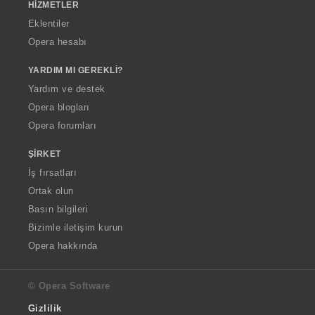
HIZMETLER
Eklentiler
Opera hesabı
YARDIM MI GEREKLI?
Yardım ve destek
Opera blogları
Opera forumları
ŞIRKET
İş fırsatları
Ortak olun
Basın bilgileri
Bizimle iletişim kurun
Opera hakkında
© Opera Software
Gizlilik