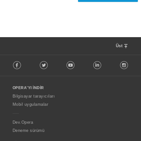
s
ı
:
Üst
F
Facebook
Twitter
Youtube
LinkedIn
Instag
o
l
l
o
OPERA'YI İNDIR
w
O
Bilgisayar tarayıcıları
p
Mobil uygulamalar
e
r
a
Dev.Opera
Deneme sürümü