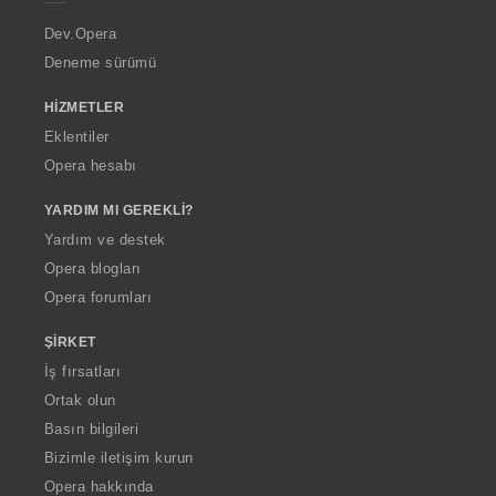
r
a
Dev.Opera
Deneme sürümü
HIZMETLER
Eklentiler
Opera hesabı
YARDIM MI GEREKLI?
Yardım ve destek
Opera blogları
Opera forumları
ŞIRKET
İş fırsatları
Ortak olun
Basın bilgileri
Bizimle iletişim kurun
Opera hakkında