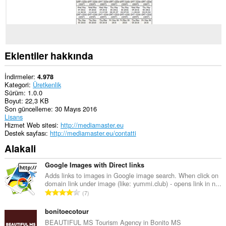
Bu
eklenti,
sekmelerinize
ve
tarama
etkinliklerinize
erişebilir.
Eklentiler hakkında
İndirmeler
4.978
Kategori
Üretkenlik
Sürüm
1.0.0
Boyut
22,3 KB
Son güncelleme
30 Mayıs 2016
Lisans
Hizmet Web sitesi
http://mediamaster.eu
Destek sayfası
http://mediamaster.eu/contatti
Alakali
Google Images with Direct links
Adds links to images in Google image search. When click on
domain link under image (like: yummi.club) - opens link in n...
T
7
o
p
bonitoecotour
l
BEAUTIFUL MS Tourism Agency in Bonito MS