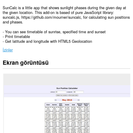
SunCalc is a little app that shows sunlight phases during the given day at
the given location. This add-on is based of pure JavaScript library:
suncalc.js, https://github.com/mourner/suncalc, for calculating sun positions
and phases.
- You can see timetable of sunrise, specified time and sunset
- Print timetable
- Get latitude and longitude with HTML5 Geolocation
İzinler
Ekran görüntüsü
Bu
eklenti,
tüm
web
sitelerindeki
verilerinize
erişebilir.
Bu
eklenti,
fiziksel
konumunuzu
tespit
edebilir.