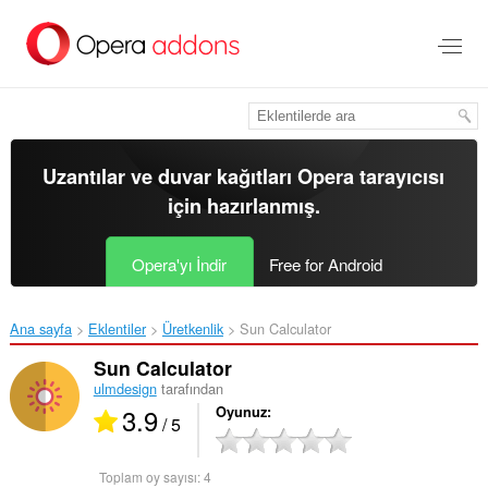
Ana
içeriğe
git
Uzantılar ve duvar kağıtları
Opera tarayıcısı
için hazırlanmış.
Opera'yı İndir
Free for Android
Ana sayfa
Eklentiler
Üretkenlik
Sun Calculator‎
Sun Calculator
ulmdesign
tarafından
3.9
Oyunuz
/ 5
Toplam oy sayısı:
4