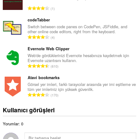
a
T
1
m
o
o
p
codeTabber
y
l
Switch between code panes on CodePen, JSFiddle, and
s
other online code editors, right from the keyboard.
a
a
T
4
m
y
o
o
ı
p
Evernote Web Clipper
y
s
l
Web'de gördüklerinizi Evernote hesabınıza kaydetmek için
s
ı
Evernote uzantısını kullanın.
a
a
T
:
610
m
y
o
o
ı
p
Atavi bookmarks
y
s
l
Görsel yer imleri, farklı tarayıcılar arasında yer imi eşitleme ve
s
ı
tüm yer imleriniz için yüksek güvenlik.
a
a
T
:
170
m
y
o
o
ı
p
Kullanıcı görüşleri
y
s
l
s
ı
a
a
:
Yorumlar: 0
m
y
o
ı
y