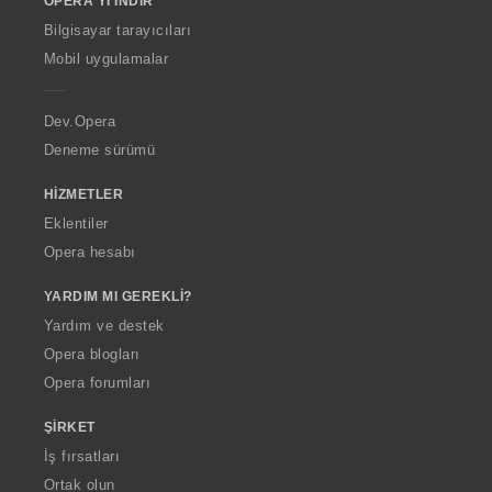
OPERA'YI İNDIR
w
O
Bilgisayar tarayıcıları
p
Mobil uygulamalar
e
r
a
Dev.Opera
Deneme sürümü
HIZMETLER
Eklentiler
Opera hesabı
YARDIM MI GEREKLI?
Yardım ve destek
Opera blogları
Opera forumları
ŞIRKET
İş fırsatları
Ortak olun