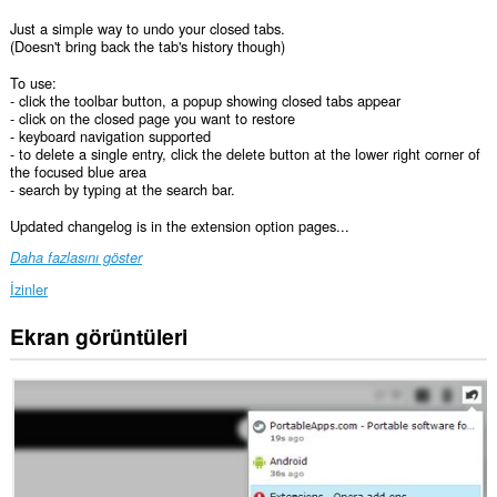
Just a simple way to undo your closed tabs.
(Doesn't bring back the tab's history though)
To use:
- click the toolbar button, a popup showing closed tabs appear
- click on the closed page you want to restore
- keyboard navigation supported
- to delete a single entry, click the delete button at the lower right corner of
the focused blue area
- search by typing at the search bar.
Updated changelog is in the extension option pages...
Daha fazlasını göster
İzinler
Ekran görüntüleri
Bu
eklenti,
sekmelerinize
ve
tarama
etkinliklerinize
erişebilir.
This