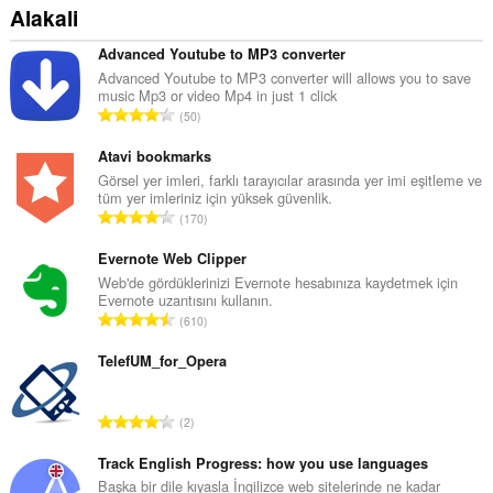
Alakali
Advanced Youtube to MP3 converter
Advanced Youtube to MP3 converter will allows you to save
music Mp3 or video Mp4 in just 1 click
T
50
o
p
Atavi bookmarks
l
Görsel yer imleri, farklı tarayıcılar arasında yer imi eşitleme ve
tüm yer imleriniz için yüksek güvenlik.
a
T
170
m
o
o
p
Evernote Web Clipper
y
l
Web'de gördüklerinizi Evernote hesabınıza kaydetmek için
s
Evernote uzantısını kullanın.
a
a
T
610
m
y
o
o
ı
p
TelefUM_for_Opera
y
s
l
s
ı
a
a
T
:
2
m
y
o
o
ı
p
Track English Progress: how you use languages
y
s
l
Başka bir dile kıyasla İngilizce web sitelerinde ne kadar