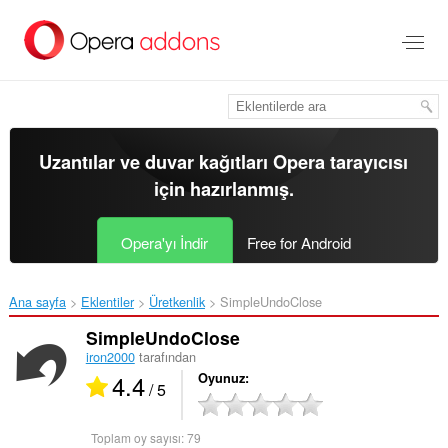
Ana
içeriğe
git
Uzantılar ve duvar kağıtları
Opera tarayıcısı
için hazırlanmış.
Opera'yı İndir
Free for Android
Ana sayfa
Eklentiler
Üretkenlik
SimpleUndoClose‎
SimpleUndoClose
iron2000
tarafından
4.4
Oyunuz
/ 5
Toplam oy sayısı:
79