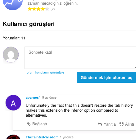
s
ı
zaman harcadığınızı öğrenin.
a
a
T
:
2
m
y
o
o
ı
p
Kullanıcı görüşleri
y
s
l
s
ı
a
a
:
Yorumlar: 11
m
y
o
ı
y
s
s
ı
a
:
y
Forum konularını görüntüle
ı
Göndermek için oturum aç
s
ı
:
abarnes4
9 ay önce
A
Unfortunately the fact that this doesn't restore the tab history
makes this extension the inferior option compared to
alternatives.
Bağlantı
Yanıtla
Alıntı
TheTainted-Wisdom
1 yıl önce