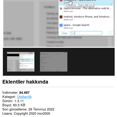
extension
can
store
an
unlimited
amount
of
client-
side
data.
Eklentiler hakkında
İndirmeler
84.697
Kategori
Üretkenlik
Sürüm
1.3.11
Boyut
60,5 KB
Son güncelleme
29 Temmuz 2022
Lisans
Copyright 2020 iron2000