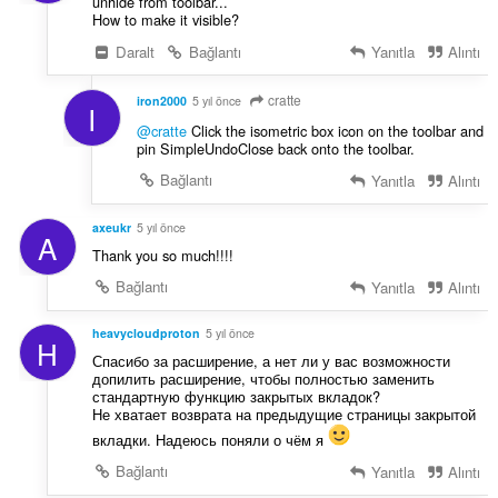
unhide from toolbar...
How to make it visible?
Daralt
Bağlantı
Yanıtla
Alıntı
cratte
iron2000
5 yıl önce
I
@cratte
Click the isometric box icon on the toolbar and
pin SimpleUndoClose back onto the toolbar.
Bağlantı
Yanıtla
Alıntı
axeukr
5 yıl önce
A
Thank you so much!!!!
Bağlantı
Yanıtla
Alıntı
heavycloudproton
5 yıl önce
H
Спасибо за расширение, а нет ли у вас возможности
допилить расширение, чтобы полностью заменить
стандартную функцию закрытых вкладок?
Не хватает возврата на предыдущие страницы закрытой
вкладки. Надеюсь поняли о чём я
Bağlantı
Yanıtla
Alıntı