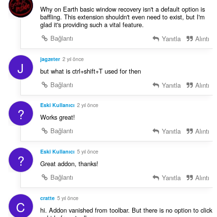
Why on Earth basic window recovery isn't a default option is
baffling. This extension shouldn't even need to exist, but I'm
glad it's providing such a vital feature.
Bağlantı
Yanıtla
Alıntı
jagzeter
2 yıl önce
J
but what is ctrl+shift+T used for then
Bağlantı
Yanıtla
Alıntı
Eski Kullanıcı
2 yıl önce
?
Works great!
Bağlantı
Yanıtla
Alıntı
Eski Kullanıcı
5 yıl önce
?
Great addon, thanks!
Bağlantı
Yanıtla
Alıntı
cratte
5 yıl önce
C
hi. Addon vanished from toolbar. But there is no option to click