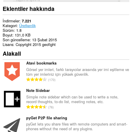
tarama
etkinliklerinize
Eklentiler hakkında
erişebilir.
İndirmeler
7.221
Kategori
Üretkenlik
Sürüm
1.8
Boyut
131,0 KB
Son güncelleme
13 Şubat 2015
Lisans
Copyright 2015 geofight
Alakali
Atavi bookmarks
Görsel yer imleri, farklı tarayıcılar arasında yer imi eşitleme ve
tüm yer imleriniz için yüksek güvenlik.
T
170
o
p
Note Sidebar
l
Simple note sidebar which can be used to write a note,
record thoughts, to-do list, meeting notes, etc.
a
T
76
m
o
o
p
pyGet P2P file sharing
y
l
pyGet lets you share files with remote computers and smart-
s
phones without the need of any plugins.
a