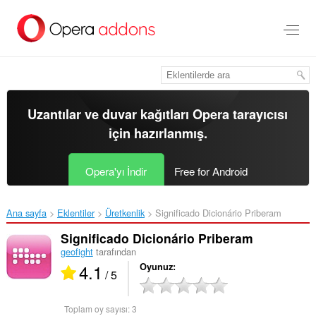
Ana
içeriğe
git
Uzantılar ve duvar kağıtları
Opera tarayıcısı
için hazırlanmış.
Opera'yı İndir
Free for Android
Ana sayfa
Eklentiler
Üretkenlik
Significado Dicionário Priberam‎
Significado Dicionário Priberam
geofight
tarafından
4.1
Oyunuz
/ 5
Toplam oy sayısı:
3