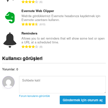
a
T
6
m
y
o
o
ı
p
Evernote Web Clipper
y
s
l
Web'de gördüklerinizi Evernote hesabınıza kaydetmek için
s
ı
Evernote uzantısını kullanın.
a
a
T
:
610
m
y
o
o
ı
p
Reminders
y
s
l
Allows you to set reminders that will show some text or open
s
ı
a URL at a scheduled time.
a
a
T
:
8
m
y
o
o
ı
p
Kullanıcı görüşleri
y
s
l
s
ı
a
a
:
Yorumlar: 0
m
y
o
ı
y
s
s
ı
a
:
y
Forum konularını görüntüle
ı
Göndermek için oturum aç
s