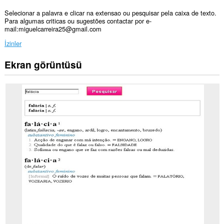
Selecionar a palavra e clicar na extensao ou pesquisar pela caixa de texto.
Para algumas criticas ou sugestões contactar por e-
mail:miguelcarreira25@gmail.com
İzinler
Ekran görüntüsü
Bu
eklenti,
tüm
web
sitelerindeki
verilerinize
erişebilir.
Bu
eklenti,
bazı
Web
sitelerindeki
verilerinize
erişebilir.
Bu
eklenti,
sekmelerinize
ve